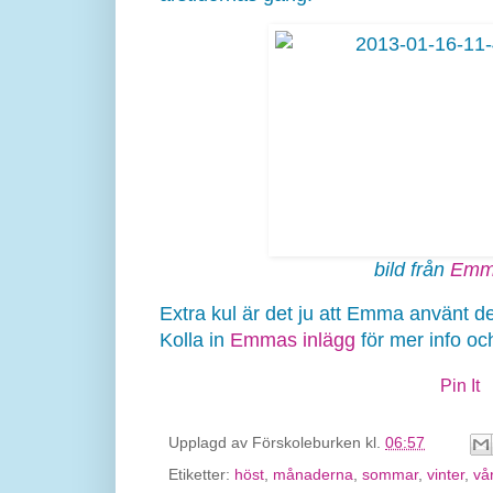
bild från
Emm
Extra kul är det ju att Emma använt d
Kolla in
Emmas inlägg
för mer info och
Pin It
Upplagd av
Förskoleburken
kl.
06:57
Etiketter:
höst
,
månaderna
,
sommar
,
vinter
,
vå