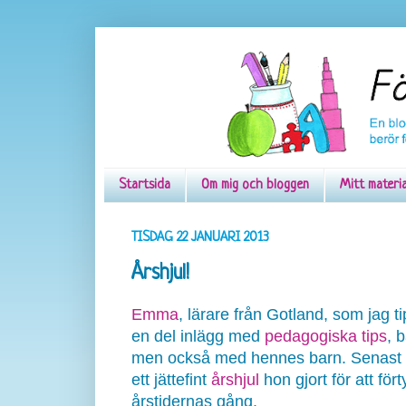
Startsida
Om mig och bloggen
Mitt materi
TISDAG 22 JANUARI 2013
Årshjul!
Emma
, lärare från Gotland, som jag ti
en del inlägg med
pedagogiska tips
, 
men också med hennes barn. Senast g
ett jättefint
årshjul
hon gjort för att fö
årstidernas gång.