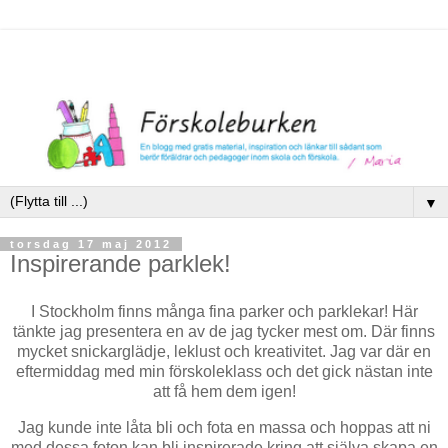
▼
torsdag 17 maj 2012
Inspirerande parklek!
I Stockholm finns många fina parker och parklekar! Här
tänkte jag presentera en av de jag tycker mest om. Där finns
mycket snickarglädje, leklust och kreativitet. Jag var där en
eftermiddag med min förskoleklass och det gick nästan inte
att få hem dem igen!
Jag kunde inte låta bli och fota en massa och hoppas att ni
med dessa foton kan bli inspirerade kring att själva skapa en