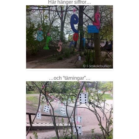
Här hänger siffror…
…och “tärningar”…