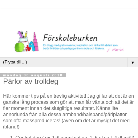
▼
måndag 30 augusti 2010
Pärlor av trolldeg
Här kommer tips på en trevlig aktivitet! Jag gillar att det är en
ganska lång process som gör att man får vänta och att det är
fler moment innan det slutgiltiga resultatet. Känns lite
annorlunda från alla dessa armband/halsband/pärlplattor
som ofta massproduceras! (även om det är mysigt det med
ibland!)
Gör trolldeg ( ex 2 dl varmt vatten, 1, 5 dl salt, 4 dl mjöl)