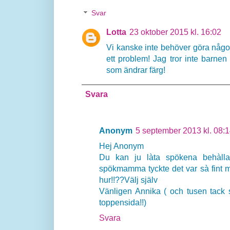
Svar
Lotta
23 oktober 2015 kl. 16:02
Vi kanske inte behöver göra något 
ett problem! Jag tror inte barne
som ändrar färg!
Svara
Anonym
5 september 2013 kl. 08:
Hej Anonym
Du kan ju làta spökena behàlla 
spökmamma tyckte det var sà fint m
hur!!??Välj själv
Vänligen Annika ( och tusen tack s
toppensida!!)
Svara