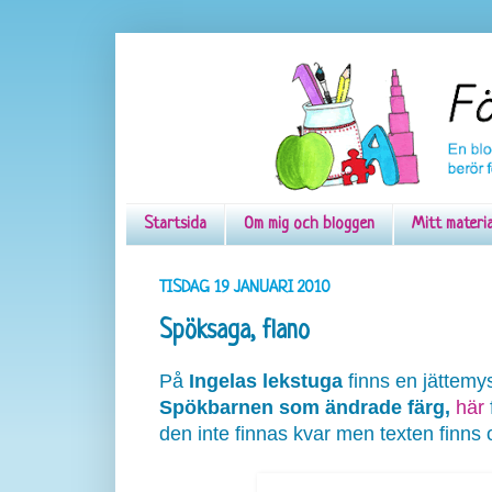
Startsida
Om mig och bloggen
Mitt materi
TISDAG 19 JANUARI 2010
Spöksaga, flano
På
Ingelas lekstuga
finns en jättemy
Spökbarnen som ändrade färg,
här
den inte finnas kvar men texten finns