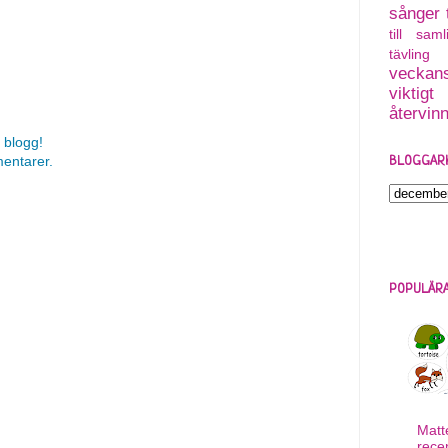
sånger
till saml
tävling
veckans
viktigt
återvin
 blogg!
mentarer.
BLOGGAR
POPULÄRA
Matt
rece