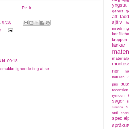
yngsta
Pin It
genus
g
att lad
själv
h
l.
07:38
inredning
k
konflikth
kroppen
länkar
matem
material
8 kl. 00:18
montess
smukke lignende ting at se
ner
mu
naturen
pus
pris
recension
rymden
sagor
s
s
sinnena
snö
social
special
språkut