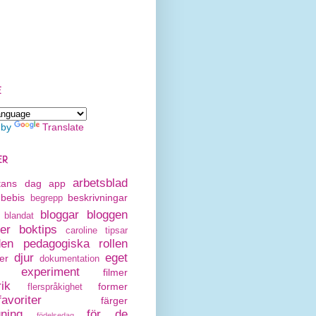
E
 by
Translate
ER
arbetsblad
rtans dag
app
bebis
beskrivningar
begrepp
bloggar
bloggen
blandat
er
boktips
caroline tipsar
den pedagogiska rollen
djur
eget
er
dokumentation
experiment
filmer
rik
former
flerspråkighet
avoriter
färger
gning
för de
födelsedag