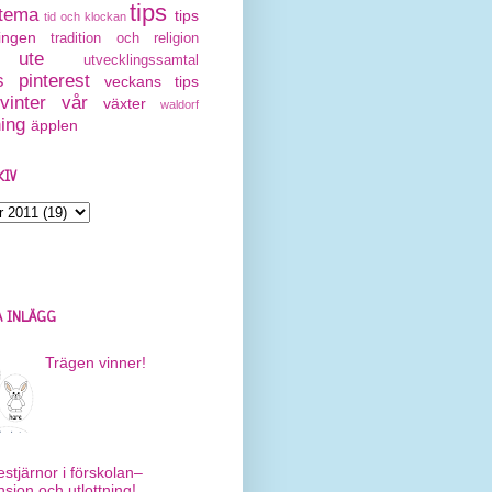
tips
tema
tips
tid och klockan
ingen
tradition och religion
ute
utvecklingssamtal
 pinterest
veckans tips
vinter
vår
växter
waldorf
ning
äpplen
KIV
 INLÄGG
Trägen vinner!
estjärnor i förskolan–
nsion och utlottning!