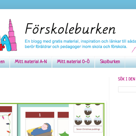
gen
Mitt material A-N
Mitt material O-Ö
Skolburken
SÖK I DE