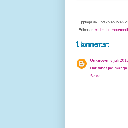
Upplagd av
Förskoleburken
k
Etiketter:
bilder
,
jul
,
matemati
1 kommentar:
Unknown
5 juli 201
Her fandt jeg mange 
Svara