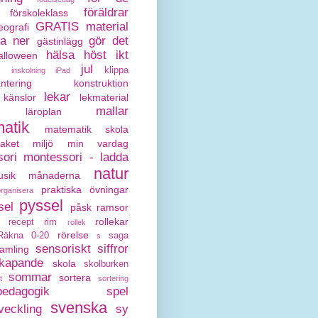
föräldrar
förskoleklass
GRATIS material
eografi
da ner
gör det
gästinlägg
hälsa
höst
ikt
alloween
jul
klippa
inskolning
iPad
antering
konstruktion
lekar
känslor
lekmaterial
mallar
läroplan
atik
matematik skola
paket
miljö
min vardag
ori
montessori - ladda
natur
sik
månaderna
praktiska övningar
organisera
pyssel
sel
påsk
ramsor
rollekar
recept
rim
rollek
rörelse
Räkna 0-20
saga
s
sensoriskt
siffror
amling
kapande
skola
skolburken
sommar
sortera
t
sortering
pedagogik
spel
svenska
veckling
sy