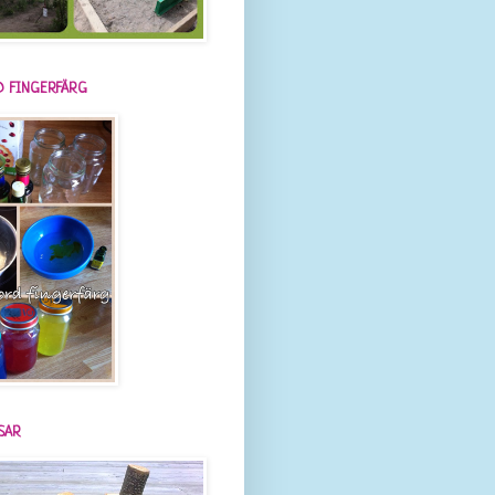
 FINGERFÄRG
SAR