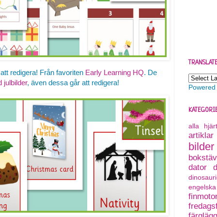
TRANSLAT
 att redigera! Från favoriten
Early Learning HQ
. De
 julbilder
, även dessa går att redigera!
Powered
KATEGORI
alla hjä
artiklar
bilder
bokstäv
dator
dinosauri
engelska
finmoto
fredagsf
färgläg