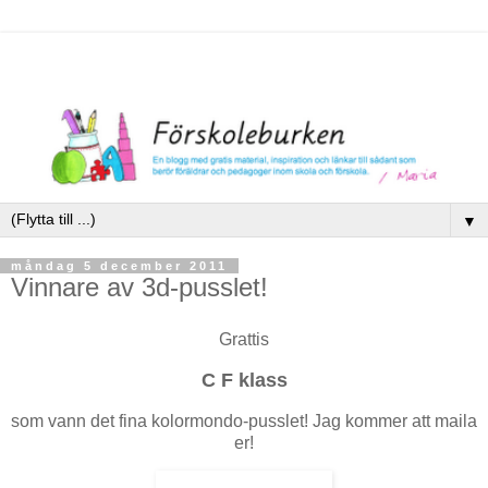
▼
måndag 5 december 2011
Vinnare av 3d-pusslet!
Grattis
C F klass
som vann det fina kolormondo-pusslet! Jag kommer att maila
er!