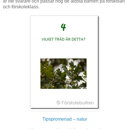
är lite svårare och passar nog de äldsta barnen på förskolan
och förskoleklass.
Tipspromenad – natur