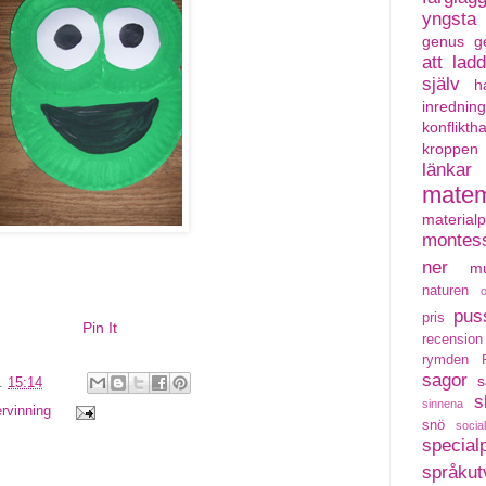
yngsta
genus
g
att lad
själv
h
inredning
konflikth
kroppen
länkar
matem
material
montess
ner
mu
naturen
pus
pris
Pin It
recension
rymden
sagor
s
l.
15:14
s
sinnena
ervinning
snö
social
special
språkut