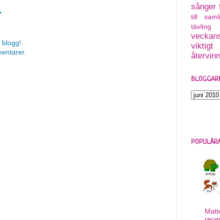
sånger
r
till saml
tävling
veckans
 blogg!
viktigt
mentarer.
återvin
BLOGGAR
POPULÄRA
Matt
rece