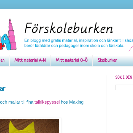
gen
Mitt material A-N
Mitt material O-Ö
Skolburken
SÖK I DE
kar
ch mallar till fina
tallrikspyssel
hos Making