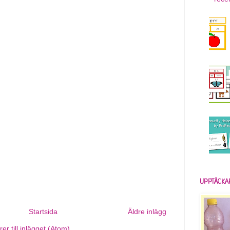
UPPTÄCKA
Startsida
Äldre inlägg
r till inlägget (Atom)