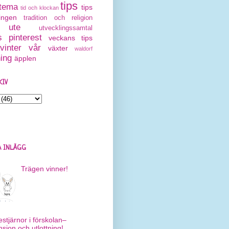
tips
tema
tips
tid och klockan
ingen
tradition och religion
ute
utvecklingssamtal
 pinterest
veckans tips
vinter
vår
växter
waldorf
ning
äpplen
KIV
 INLÄGG
Trägen vinner!
estjärnor i förskolan–
nsion och utlottning!