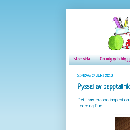
Startsida
Om mig och blog
SÖNDAG 27 JUNI 2010
Pyssel av papptallri
Det finns massa inspiration o
Learning Fun.