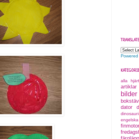
TRANSLAT
Powered
KATEGORI
alla hjä
artiklar
bilder
bokstäv
dator
dinosauri
engelska
finmoto
fredagsf
färgläg