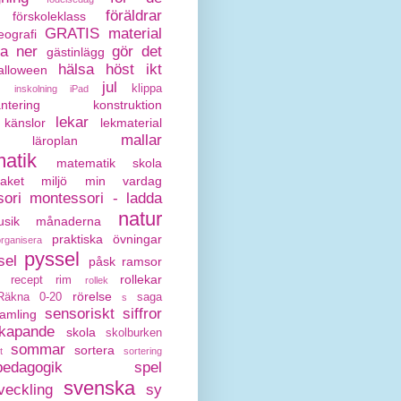
föräldrar
förskoleklass
GRATIS material
eografi
da ner
gör det
gästinlägg
hälsa
höst
ikt
alloween
jul
klippa
inskolning
iPad
antering
konstruktion
lekar
känslor
lekmaterial
mallar
läroplan
atik
matematik skola
paket
miljö
min vardag
ori
montessori - ladda
natur
sik
månaderna
praktiska övningar
organisera
pyssel
sel
påsk
ramsor
rollekar
recept
rim
rollek
rörelse
Räkna 0-20
saga
s
sensoriskt
siffror
amling
kapande
skola
skolburken
sommar
sortera
t
sortering
pedagogik
spel
svenska
veckling
sy