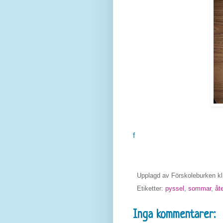
f
Upplagd av
Förskoleburken
k
Etiketter:
pyssel
,
sommar
,
åt
Inga kommentarer: