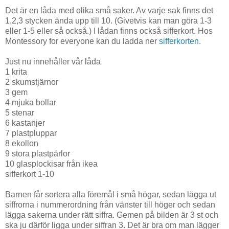
Det är en låda med olika små saker. Av varje sak finns det
1,2,3 stycken ända upp till 10. (Givetvis kan man göra 1-3
eller 1-5 eller så också.) I lådan finns också sifferkort. Hos
Montessory for everyone kan du ladda ner
sifferkorten
.
Just nu innehåller vår låda
1 krita
2 skumstjärnor
3 gem
4 mjuka bollar
5 stenar
6 kastanjer
7 plastpluppar
8 ekollon
9 stora plastpärlor
10 glasplockisar från ikea
sifferkort 1-10
Barnen får sortera alla föremål i små högar, sedan lägga ut
siffrorna i nummerordning från vänster till höger och sedan
lägga sakerna under rätt siffra. Gemen på bilden är 3 st och
ska ju därför ligga under siffran 3. Det är bra om man lägger