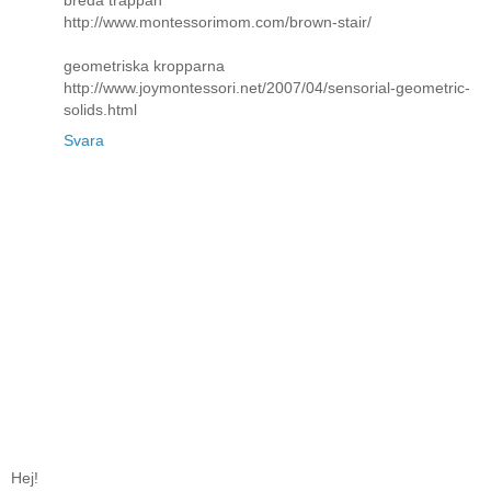
breda trappan
http://www.montessorimom.com/brown-stair/
geometriska kropparna
http://www.joymontessori.net/2007/04/sensorial-geometric-
solids.html
Svara
Hej!