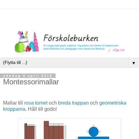
▼
söndag 4 april 2010
Montessorimallar
Mallar till
rosa tornet
och
breda trappan
och
geometriska
kropparna
. Håll till godo!