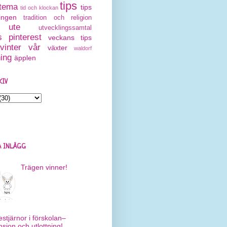
tips
tema
tips
tid och klockan
ingen
tradition och religion
ute
utvecklingssamtal
 pinterest
veckans tips
vinter
vår
växter
waldorf
ning
äpplen
KIV
 INLÄGG
Trägen vinner!
estjärnor i förskolan–
nsion och utlottning!