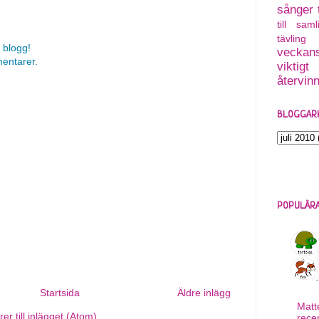
sånger
till saml
tävling
 blogg!
veckans
mentarer.
viktigt
återvin
BLOGGAR
POPULÄRA
Startsida
Äldre inlägg
Matt
r till inlägget (Atom)
rece