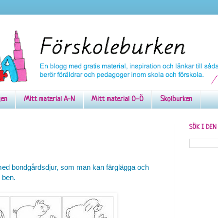
gen
Mitt material A-N
Mitt material O-Ö
Skolburken
SÖK I DE
ed bondgårdsdjur, som man kan färglägga och
 ben.