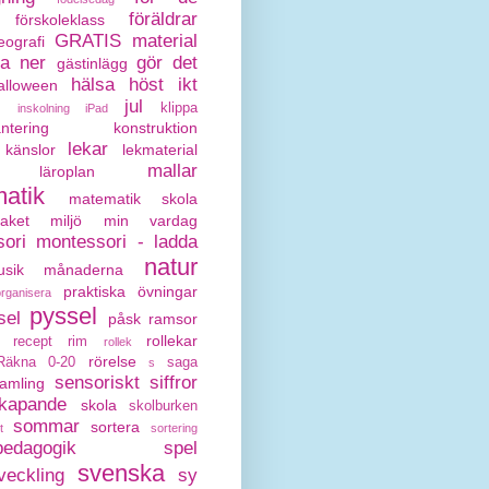
föräldrar
förskoleklass
GRATIS material
eografi
da ner
gör det
gästinlägg
hälsa
höst
ikt
alloween
jul
klippa
inskolning
iPad
antering
konstruktion
lekar
känslor
lekmaterial
mallar
läroplan
atik
matematik skola
paket
miljö
min vardag
ori
montessori - ladda
natur
sik
månaderna
praktiska övningar
organisera
pyssel
sel
påsk
ramsor
rollekar
recept
rim
rollek
rörelse
Räkna 0-20
saga
s
sensoriskt
siffror
amling
kapande
skola
skolburken
sommar
sortera
t
sortering
pedagogik
spel
svenska
veckling
sy