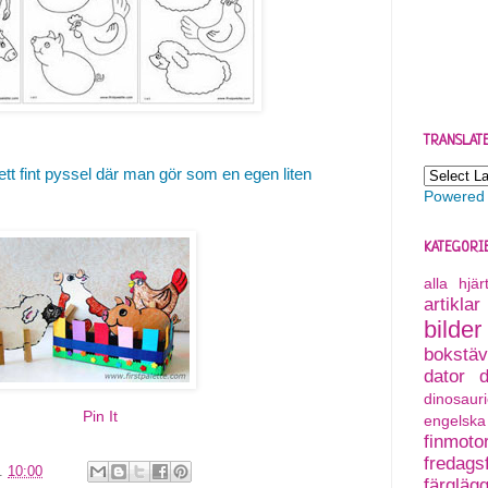
TRANSLAT
ett fint pyssel där man gör som en egen liten
Powered
KATEGORI
alla hjä
artiklar
bilder
bokstäv
dator
dinosauri
Pin It
engelska
finmoto
fredagsf
l.
10:00
färgläg