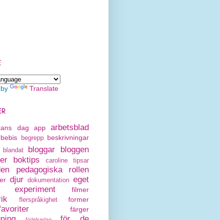
E
 by
Translate
ER
arbetsblad
rtans dag
app
bebis
beskrivningar
begrepp
bloggar
bloggen
blandat
er
boktips
caroline tipsar
den pedagogiska rollen
djur
eget
er
dokumentation
experiment
filmer
rik
former
flerspråkighet
avoriter
färger
gning
för de
födelsedag