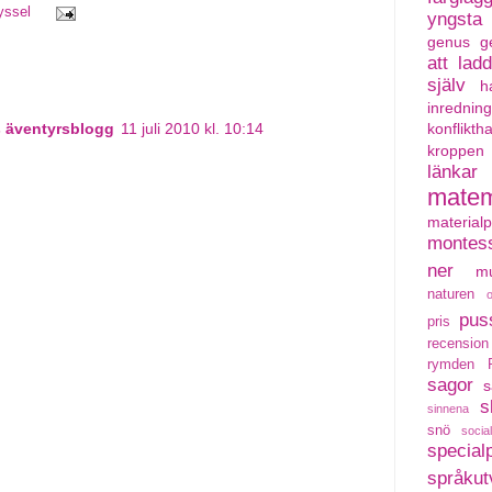
yssel
yngsta
genus
g
att lad
själv
h
inredning
konflikth
 äventyrsblogg
11 juli 2010 kl. 10:14
kroppen
länkar
matem
material
montess
ner
mu
naturen
pus
pris
recension
rymden
sagor
s
s
sinnena
snö
social
special
språkut