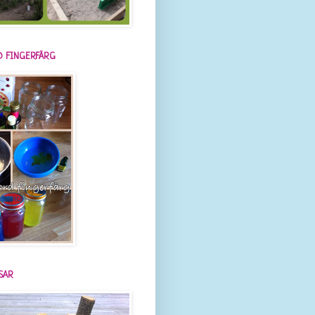
 FINGERFÄRG
SAR