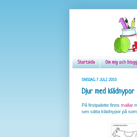
Startsida
Om mig och blog
ONSDAG 7 JULI 2010
Djur med klädnypor
På firstpalette finns
mallar
m
sen sätta klädnypor på som