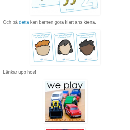
Och på
detta
kan barnen göra klart ansiktena.
Länkar upp hos!