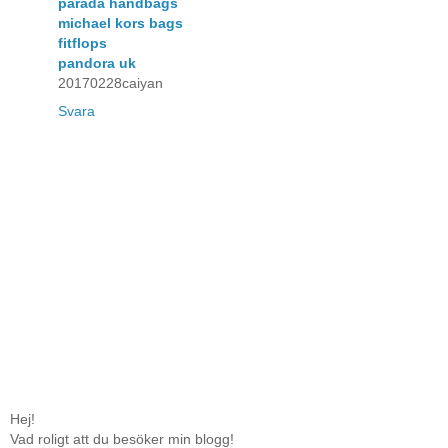
parada handbags
michael kors bags
fitflops
pandora uk
20170228caiyan
Svara
Hej!
Vad roligt att du besöker min blogg!