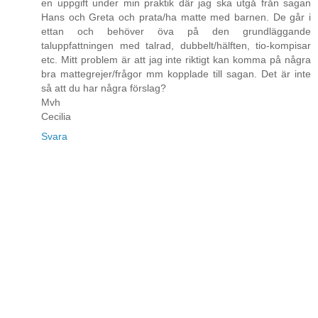
en uppgift under min praktik där jag ska utgå från sagan
Hans och Greta och prata/ha matte med barnen. De går i
ettan och behöver öva på den grundläggande
taluppfattningen med talrad, dubbelt/hälften, tio-kompisar
etc. Mitt problem är att jag inte riktigt kan komma på några
bra mattegrejer/frågor mm kopplade till sagan. Det är inte
så att du har några förslag?
Mvh
Cecilia
Svara