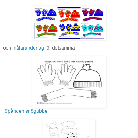
och
målarunderlag
för detsamma
Spåra en snögubbe