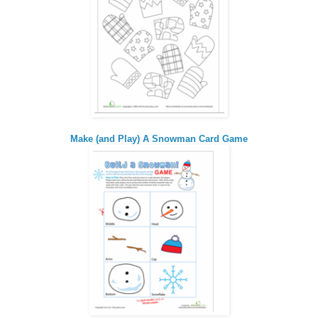
Make (and Play) A Snowman Card Game