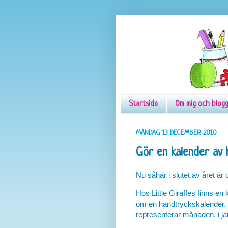
Startsida
Om mig och blog
MÅNDAG 13 DECEMBER 2010
Gör en kalender av
Nu såhär i slutet av året är 
Hos Little Giraffes finns en
om en handtryckskalender. 
representerar månaden, i jan