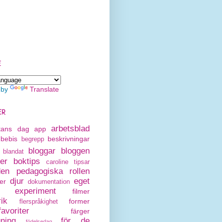
E
 by
Translate
ER
arbetsblad
rtans dag
app
bebis
beskrivningar
begrepp
bloggar
bloggen
blandat
er
boktips
caroline tipsar
den pedagogiska rollen
djur
eget
er
dokumentation
experiment
filmer
rik
former
flerspråkighet
avoriter
färger
gning
för de
födelsedag