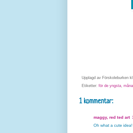
Upplagd av
Förskoleburken
k
Etiketter:
för de yngsta
,
måna
1 kommentar:
maggy, red ted art
Oh what a cute idea! 