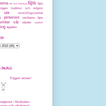
tips
tema
tips
tid och klockan
ingen
tradition och religion
ute
utvecklingssamtal
 pinterest
veckans tips
vinter
vår
växter
waldorf
ning
äpplen
KIV
 INLÄGG
Trägen vinner!
estjärnor i förskolan–
nsion och utlottning!