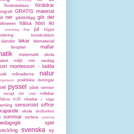
föräldrar
förskoleklass
GRATIS material
eografi
da ner
gör det
gästinlägg
hälsa
höst
ikt
alloween
jul
klippa
inskolning
iPad
antering
konstruktion
lekar
känslor
lekmaterial
mallar
läroplan
atik
matematik skola
paket
miljö
min vardag
ori
montessori - ladda
natur
sik
månaderna
praktiska övningar
organisera
pyssel
sel
påsk
ramsor
rollekar
recept
rim
rollek
rörelse
Räkna 0-20
saga
s
sensoriskt
siffror
amling
kapande
skola
skolburken
sommar
sortera
t
sortering
pedagogik
spel
svenska
veckling
sy