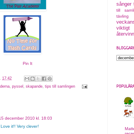
sånger
till saml
tävling
veckans
viktigt
återvin
BLOGGAR
Pin It
l.
17:42
derna
,
pyssel
,
skapande
,
tips till samlingen
POPULÄRA
15 december 2010 kl. 18:03
Love it!! Very clever!
Matt
rece