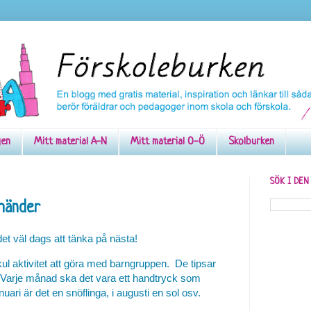
gen
Mitt material A-N
Mitt material O-Ö
Skolburken
SÖK I DE
 händer
det väl dags att tänka på nästa!
 kul aktivitet att göra med barngruppen. De tipsar
Varje månad ska det vara ett handtryck som
uari är det en snöflinga, i augusti en sol osv.