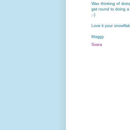
Was thinking of doing
get round to doing a p
;-)
Love it your snowfla
Maggy
Svara