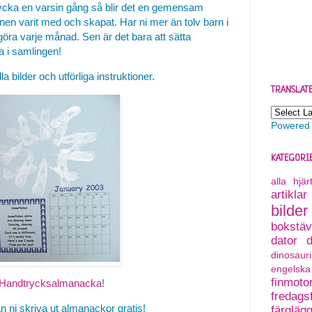
ycka en varsin gång så blir det en gemensam
en varit med och skapat. Har ni mer än tolv barn i
göra varje månad. Sen är det bara att sätta
 i samlingen!
la bilder och utförliga instruktioner.
TRANSLAT
Powered
KATEGORI
alla hjä
artiklar
bilder
bokstäv
dator
dinosauri
engelska
finmoto
Handtrycksalmanacka
!
fredagsf
n ni skriva ut almanackor gratis!
färgläg