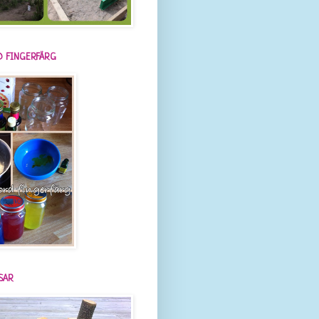
 FINGERFÄRG
SAR