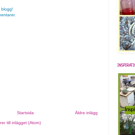
 blogg!
mentarer.
INSPIRAT
Startsida
Äldre inlägg
r till inlägget (Atom)