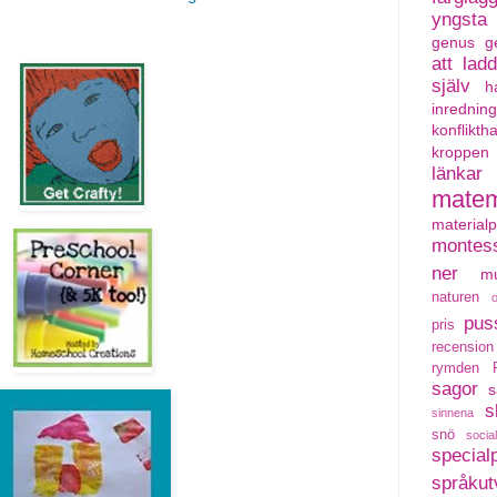
yngsta
genus
g
att lad
själv
h
inredning
konflikth
kroppen
länkar
matem
material
montess
ner
mu
naturen
pus
pris
recension
rymden
sagor
s
s
sinnena
snö
social
special
språkut