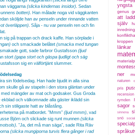
yngsta
 han väggarna
(slicka kindernas insidor)
. Sedan
genus
g
munnens botten)
. Han målade noga vid väggkanten
att lad
edan sköljde han av penseln under rinnande vatten
själv
h
ot överläppen)
. Såja - nu var penseln ren och fin
inredning
at.
konflikth
an sig på trappan och drack kaffe. Han sörplade i
kroppen
ungan)
och smackade belåtet
(smacka med tungan
länkar
smakade gott, sade farbror Gustafsson
(ljud
matem
n stort
(gapa stort och gäspa ljudligt och säg
material
Gustafsson sig en välförtjänt slummer.
montess
ner
födelsedag
mu
a sin födelsedag. Han hade bjudit in alla sina
naturen
som skulle gå av stapeln i den stora gläntan under
pus
pris
de med mängder av mat och godsaker. Gus Groda
recension
e ekblad och välkomnade alla gäster iklädd sin
rymden
sagor
 sin stiligaste hatt av blåstång.
s
s
ckerheterna på matbordet. "Mmm"
(ljud mmm)
, vad
sinnena
usse Björn och slickade sig runt munnen
(slicka
snö
social
special
motsols)
. "Ja, det må man säga", sade Rita Räv
språkut
porna
(slicka mungiporna turvis flera gånger i rad