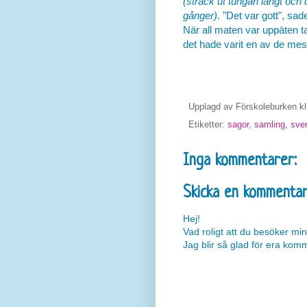
(sträck ut tungan långt och
gånger)
. "Det var gott", sa
När all maten var uppäten t
det hade varit en av de mes
Upplagd av
Förskoleburken
k
Etiketter:
sagor
,
samling
,
sve
Inga kommentarer:
Skicka en kommenta
Hej!
Vad roligt att du besöker min
Jag blir så glad för era kom