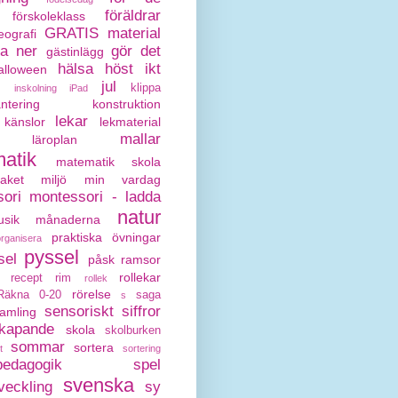
föräldrar
förskoleklass
GRATIS material
eografi
da ner
gör det
gästinlägg
hälsa
höst
ikt
alloween
jul
klippa
inskolning
iPad
antering
konstruktion
lekar
känslor
lekmaterial
mallar
läroplan
atik
matematik skola
paket
miljö
min vardag
ori
montessori - ladda
natur
sik
månaderna
praktiska övningar
organisera
pyssel
sel
påsk
ramsor
rollekar
recept
rim
rollek
rörelse
Räkna 0-20
saga
s
sensoriskt
siffror
amling
kapande
skola
skolburken
sommar
sortera
t
sortering
pedagogik
spel
svenska
veckling
sy