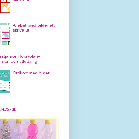
Alfabet med bilder att
skriva ut
estjärnor i förskolan–
nsion och utlottning!
Ordkort med bilder
RFLASKOR