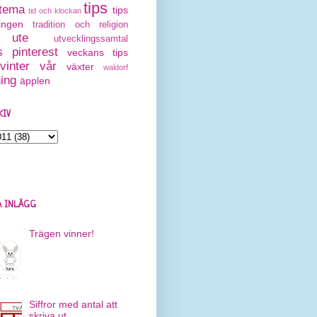
tips
tema
tips
tid och klockan
ingen
tradition och religion
ute
utvecklingssamtal
 pinterest
veckans tips
vinter
vår
växter
waldorf
ning
äpplen
KIV
 INLÄGG
Trägen vinner!
Siffror med antal att
skriva ut