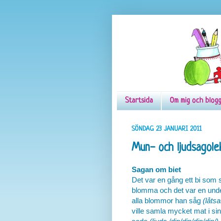
Startsida
Om mig och blog
SÖNDAG 23 JANUARI 2011
Mun- och ljudsagole
Sagan om biet
Det var en gång ett bi som
blomma och det var en unde
alla blommor han såg
(låts
ville samla mycket mat i sin