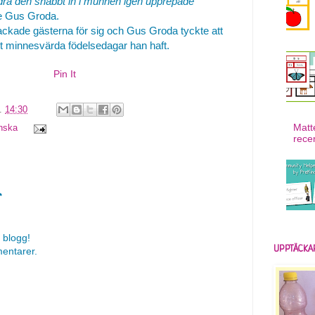
 dra den snabbt in i munnen igen upprepade
de Gus Groda.
ackade gästerna för sig och Gus Groda tyckte att
t minnesvärda födelsedagar han haft.
Pin It
l.
14:30
Matt
nska
rece
r
 blogg!
UPPTÄCKA
mentarer.