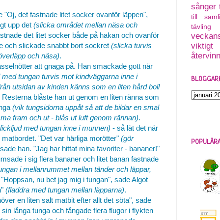
sånger
e "Oj, det fastnade litet socker ovanför läppen",
till saml
igt upp det
(slicka området mellan näsa och
tävling
 fastnade det litet socker både på hakan och ovanför
veckans
e och slickade snabbt bort sockret
(slicka turvis
viktigt
återvin
överläpp och näsa)
.
asselnötter att gnaga på. Han smackade gott när
 med tungan turvis mot kindväggarna inne i
BLOGGAR
rån utsidan av kinden känns som en liten hård boll
. Resterna blåste han ut genom en liten ränna som
unga
(vik tungsidorna uppåt så att de bildar en smal
ma fram och ut - blås ut luft genom rännan)
.
klickljud med tungan inne i munnen)
- så lät det när
l matbordet. "Det var härliga morötter"
(gör
POPULÄRA
 sade han. "Jag har hittat mina favoriter - bananer!"
sade i sig flera bananer och litet banan fastnade
 tungan i mellanrummet mellan tänder och läppar,
. "Hoppsan, nu bet jag mig i tungan", sade Algot
n"
(fladdra med tungan mellan läpparna)
.
höver en liten salt matbit efter allt det söta", sade
in långa tunga och fångade flera flugor i flykten