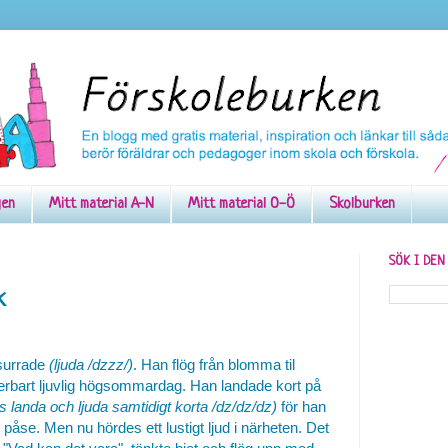
gen
Mitt material A-N
Mitt material O-Ö
Skolburken
SÖK I DE
k
 surrade
(ljuda /dzzz/)
. Han flög från blomma til
rbart ljuvlig högsommardag. Han landade kort på
as landa och ljuda samtidigt korta /dz/dz/dz)
för han
 påse. Men nu hördes ett lustigt ljud i närheten. Det