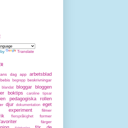
E
 by
Translate
ER
arbetsblad
rtans dag
app
bebis
beskrivningar
begrepp
bloggar
bloggen
blandat
er
boktips
caroline tipsar
den pedagogiska rollen
djur
eget
er
dokumentation
experiment
filmer
rik
former
flerspråkighet
avoriter
färger
gning
för de
födelsedag