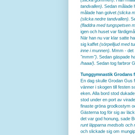
tandvallen)
. Sedan målade
målade han golvet
(slicka 
(slicka nedre tandvallen)
. S
(fladdra med tungspetsen m
igen och huset var färdigmål
När han nu var klar satte h
sig kaffet
(sörpelljud med t
inne i munnen)
. Mmm - det 
"mmm")
. Sedan gäspade ha
/haaa/)
. Sedan tog farbror 
Tunggymnastik Grodans 
En dag skulle Grodan Gus fir
vänner i skogen till festen 
eken. Alla bord stod duka
stod under en port av virad
finaste gröna grodkostym och
Gästerna tog för sig av lä
det var god honung, sade B
runt läpparna medsols och 
och slickade sig om mungi