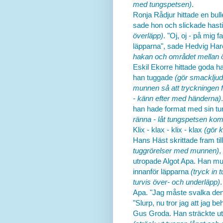
med tungspetsen)
.
Ronja Rådjur hittade en bull
sade hon och slickade hast
överläpp)
. "Oj, oj - på mig
läpparna", sade Hedvig Har
hakan och området mellan 
Eskil Ekorre hittade goda h
han tuggade
(gör smackljud
munnen så att tryckningen f
- känn efter med händerna)
han hade format med sin t
ränna - låt tungspetsen kom
Klix - klax - klix - klax
(gör 
Hans Häst skrittade fram til
tuggrörelser med munnen)
,
utropade Algot Apa. Han mum
innanför läpparna
(tryck in
turvis över- och underläpp)
Apa. "Jag måste svalka de
"Slurp, nu tror jag att jag be
Gus Groda. Han sträckte ut s