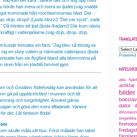
. "Vad kan det vara", tänkte biet och flög upp med
Nu hörde han mera och mera av ljudet
(säg snabbt
ågot trummade hårt mot blommornas blad. Det
op, dzip, dzop)
!
(Ljuda /dzzz/)
"Det var synd", sade
." Då hördes ett ljud
(ljuda /kadam/)
Där kom nästa
raftigt i vattenpölarna
(säg dzip, dzop, dzip,
TRANSLAT
t kunde fortsätta sin färd. "Jag blev så törstig av
og sig en slurp vatten ur närmaste vattenpuss
(ljuda
Powered
fortsatte han sin flygfärd bland alla blommorna på
en sken från en klarblå himmel igen.
KATEGORI
alla hjä
artiklar
om och Grodans födelsedag kan användas för att
bilder
form gå på upptäcktsfärd i munnen och bli
bokstäv
mning och tungrörlighet. Använd gärna
dator
ra sagan och göra den mera tilltalande. Variera
dinosauri
r det. Låt fantasin flöda!
engelska
finmoto
 om
fredagsf
som skulle måla sitt hus. Först målade han taket
färgläg
ade noga längs väggkanten
(slicka längs övre