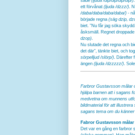
sade
(ljuda /dip/dip/dip/dip/)
ett förvånat
(ljuda /dzzz/)
. 
/daba/daba/daba/daba/)
- n
började regna
(säg dzip, dz
biet. "Nu får jag söka skydd
åsksmäll. Regnet droppade k
dzop)
.
Nu slutade det regna och bie
det där", tänkte biet, och t
sörpelljud /slörp/)
. Därefter 
ängen
(ljuda /dzzzzz/)
. Sol
Farbror Gustavsson målar 
hjälpa barnen att i sagans 
medvetna om munnens utfor
bildmaterial för att illustre
sagans tema om du känner fö
Fabror Gustavsson målar
Det var en gång en farbror 
(slicka gommen)
. Han mål