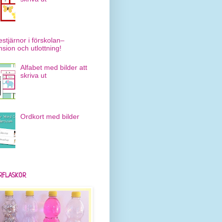
estjärnor i förskolan–
nsion och utlottning!
Alfabet med bilder att
skriva ut
Ordkort med bilder
RFLASKOR