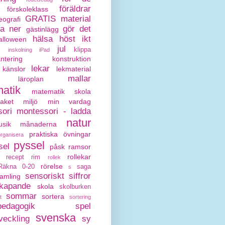
föräldrar
förskoleklass
GRATIS material
eografi
da ner
gör det
gästinlägg
hälsa
höst
ikt
alloween
jul
klippa
inskolning
iPad
antering
konstruktion
lekar
känslor
lekmaterial
mallar
läroplan
atik
matematik skola
paket
miljö
min vardag
ori
montessori - ladda
natur
sik
månaderna
praktiska övningar
organisera
pyssel
sel
påsk
ramsor
rollekar
recept
rim
rollek
rörelse
Räkna 0-20
saga
s
sensoriskt
siffror
amling
kapande
skola
skolburken
sommar
sortera
t
sortering
pedagogik
spel
svenska
veckling
sy