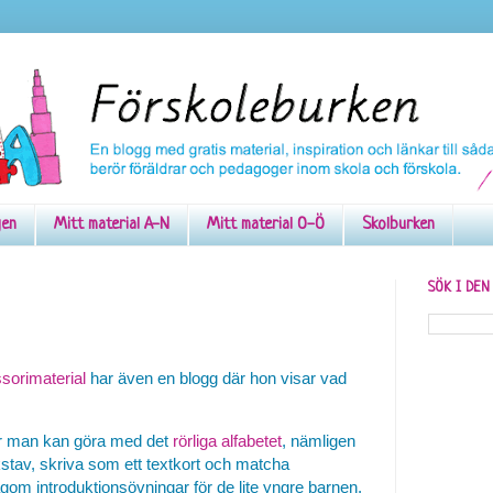
gen
Mitt material A-N
Mitt material O-Ö
Skolburken
SÖK I DE
sorimaterial
har även en blogg där hon visar vad
ar man kan göra med det
rörliga alfabetet
, nämligen
stav, skriva som ett textkort och matcha
gom introduktionsövningar för de lite yngre barnen.