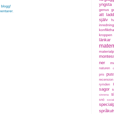
yngsta
 blogg!
genus
g
mentarer.
att lad
själv
h
inredning
konflikth
kroppen
länkar
matem
material
montess
ner
mu
naturen
pus
pris
recension
rymden
sagor
s
s
sinnena
snö
social
special
språkut