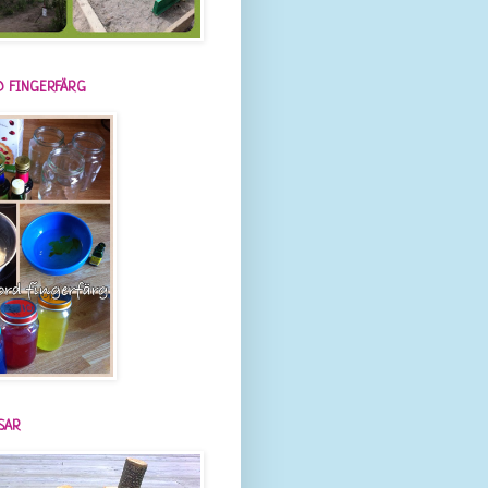
 FINGERFÄRG
SAR