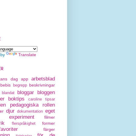
E
 by
Translate
ER
arbetsblad
rtans dag
app
bebis
beskrivningar
begrepp
bloggar
bloggen
blandat
er
boktips
caroline tipsar
den pedagogiska rollen
djur
eget
er
dokumentation
experiment
filmer
rik
former
flerspråkighet
avoriter
färger
gning
för de
födelsedag