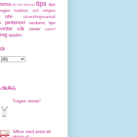
tips
tema
tips
tid och klockan
ingen
tradition och religion
ute
utvecklingssamtal
 pinterest
veckans tips
vinter
vår
växter
waldorf
ning
äpplen
KIV
 INLÄGG
Trägen vinner!
Siffror med antal att
skriva ut