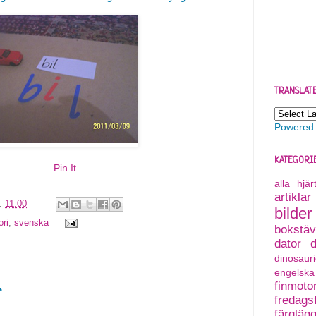
TRANSLAT
Powered
KATEGORI
Pin It
alla hjä
artiklar
l.
11:00
bilder
ri
,
svenska
bokstäv
dator
dinosauri
engelska
finmoto
r
fredagsf
färgläg