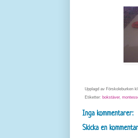
Upplagd av
Förskoleburken
k
Etiketter:
bokstäver
,
montesso
Inga kommentarer:
Skicka en kommenta