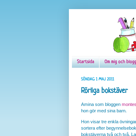
Startsida
Om mig och blog
SÖNDAG 1 MAJ 2011
Rörliga bokstäver
Amina som bloggen
montes
hon gör med sina barn.
Hon visar tre enkla övning
sortera efter begynnelsebok
bokstäverna två och två. La