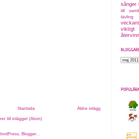
sånger
till saml
tävling
veckans
viktigt
återvin
BLOGGAR
POPULÄRA
Startsida
Äldre inlägg
r till inlägget (Atom)