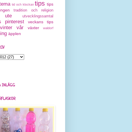
tips
tema
tips
tid och klockan
ingen
tradition och religion
ute
utvecklingssamtal
 pinterest
veckans tips
vinter
vår
växter
waldorf
ning
äpplen
KIV
 INLÄGG
RFLASKOR