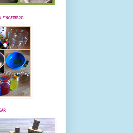
 FINGERFÄRG
SAR