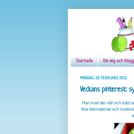
Startsida
Om mig och blog
MÅNDAG 20 FEBRUARI 2012
Veckans pinterest: sy
Har man lite nål och tråd
fina lekmaterial och materi
a