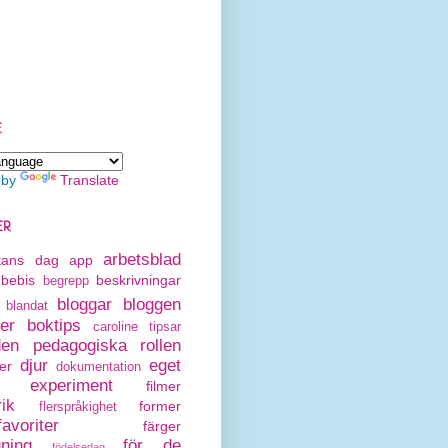
E
 by
Translate
ER
arbetsblad
rtans dag
app
bebis
beskrivningar
begrepp
bloggar
bloggen
blandat
er
boktips
caroline tipsar
den pedagogiska rollen
djur
eget
er
dokumentation
experiment
filmer
rik
former
flerspråkighet
avoriter
färger
gning
för de
födelsedag