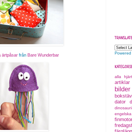
TRANSLAT
Powered
 ärtpåsar
från
Bare Wunderbar
KATEGORI
alla hjä
artiklar
bilder
bokstäv
dator
dinosauri
engelska
finmoto
fredagsf
färgläg