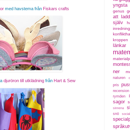
yngsta
or
med havstema från
Fiskars crafts
genus
g
att lad
själv
h
inredning
konflikth
kroppen
länkar
matem
material
montess
ner
mu
naturen
da
djuröron till utklädning
från
Hart & Sew
pus
pris
recension
rymden
sagor
s
s
sinnena
snö
social
special
språkut