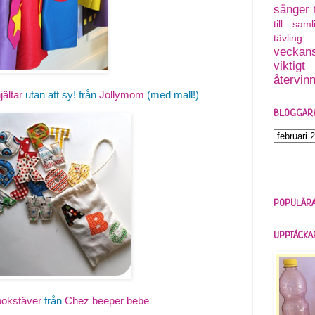
sånger
till saml
tävling
veckans
viktigt
återvin
jältar
utan att sy! från
Jollymom
(med mall!)
BLOGGAR
POPULÄRA
UPPTÄCKA
bokstäver
från
Chez beeper bebe