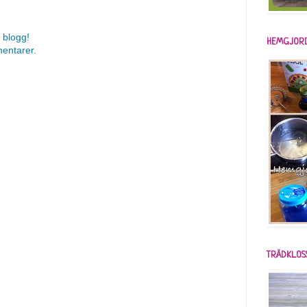
 blogg!
HEMGJORD
mentarer.
TRÄDKLOS