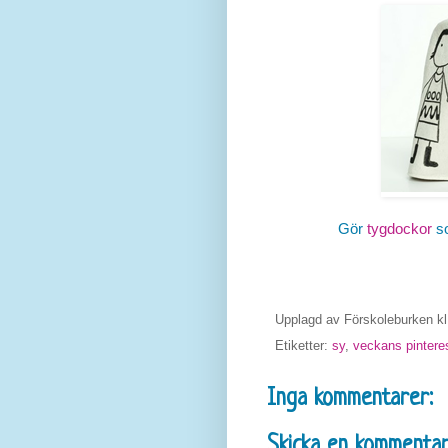
Gör
tygdockor
so
Upplagd av
Förskoleburken
k
Etiketter:
sy
,
veckans pintere
Inga kommentarer:
Skicka en kommenta