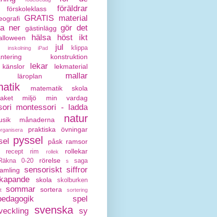
föräldrar
förskoleklass
GRATIS material
eografi
da ner
gör det
gästinlägg
hälsa
höst
ikt
alloween
jul
klippa
inskolning
iPad
antering
konstruktion
lekar
känslor
lekmaterial
mallar
läroplan
atik
matematik skola
paket
miljö
min vardag
ori
montessori - ladda
natur
sik
månaderna
praktiska övningar
organisera
pyssel
sel
påsk
ramsor
rollekar
recept
rim
rollek
rörelse
Räkna 0-20
saga
s
sensoriskt
siffror
amling
kapande
skola
skolburken
sommar
sortera
t
sortering
pedagogik
spel
svenska
veckling
sy