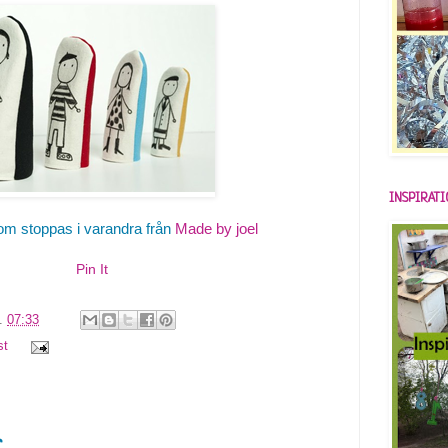
INSPIRAT
m stoppas i varandra från
Made by joel
Pin It
l.
07:33
st
r