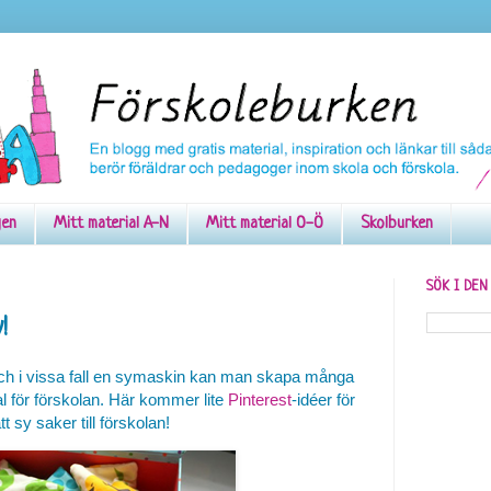
gen
Mitt material A-N
Mitt material O-Ö
Skolburken
SÖK I DE
!
 och i vissa fall en symaskin kan man skapa många
al för förskolan. Här kommer lite
Pinterest
-idéer för
tt sy saker till förskolan!