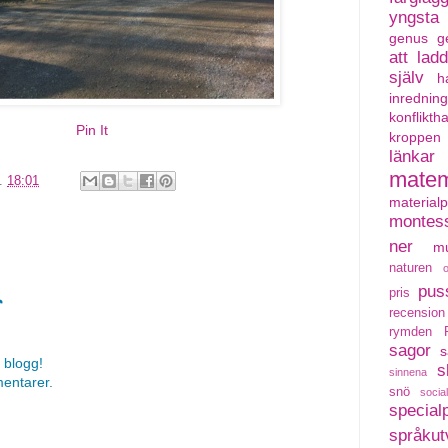
yngsta
genus
g
att lad
själv
h
inredning
konflikth
Pin It
kroppen
länkar
matem
l.
18:01
material
montess
ner
mu
naturen
pus
pris
r
recension
rymden
sagor
s
 blogg!
s
sinnena
mentarer.
snö
social
special
språkut