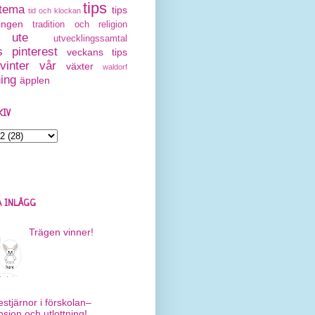
tips
tema
tips
tid och klockan
ingen
tradition och religion
ute
utvecklingssamtal
 pinterest
veckans tips
vinter
vår
växter
waldorf
ning
äpplen
KIV
 INLÄGG
Trägen vinner!
estjärnor i förskolan–
nsion och utlottning!