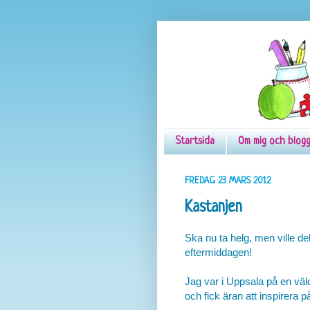
Startsida
Om mig och blog
FREDAG 23 MARS 2012
Kastanjen
Ska nu ta helg, men ville de
eftermiddagen!
Jag var i Uppsala på en väld
och fick äran att inspirera 