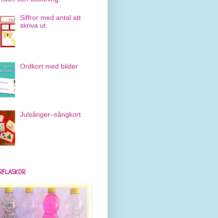
Siffror med antal att
skriva ut
Ordkort med bilder
Julsånger–sångkort
RFLASKOR