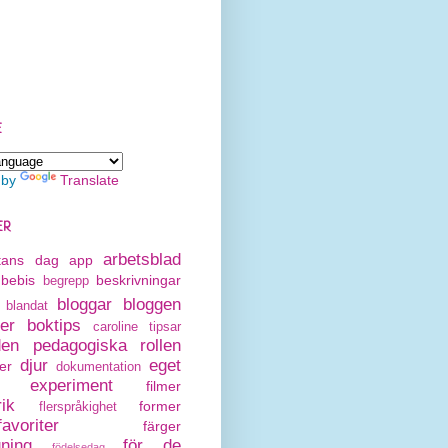
E
 by
Translate
ER
arbetsblad
rtans dag
app
bebis
beskrivningar
begrepp
bloggar
bloggen
blandat
er
boktips
caroline tipsar
den pedagogiska rollen
djur
eget
er
dokumentation
experiment
filmer
rik
former
flerspråkighet
avoriter
färger
gning
för de
födelsedag