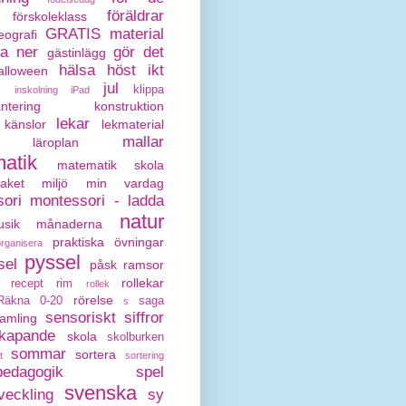
föräldrar
förskoleklass
GRATIS material
eografi
da ner
gör det
gästinlägg
hälsa
höst
ikt
alloween
jul
klippa
inskolning
iPad
antering
konstruktion
lekar
känslor
lekmaterial
mallar
läroplan
atik
matematik skola
paket
miljö
min vardag
ori
montessori - ladda
natur
sik
månaderna
praktiska övningar
organisera
pyssel
sel
påsk
ramsor
rollekar
recept
rim
rollek
rörelse
Räkna 0-20
saga
s
sensoriskt
siffror
amling
kapande
skola
skolburken
sommar
sortera
t
sortering
pedagogik
spel
svenska
veckling
sy