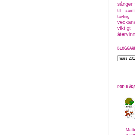
sånger
till saml
tävling
veckans
viktigt
återvin
BLOGGAR
POPULÄRA
Matt
rece