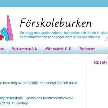
gen
Mitt material A-N
Mitt material O-Ö
Skolburken
SÖK I DE
la med mig av min glädje och energi jag fick nu på
igt fin förskola, Kastanjens montessoriförskola,
på deras studiedag!