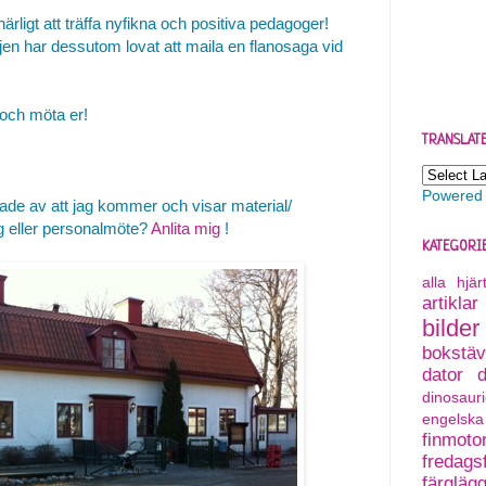
 härligt att träffa nyfikna och positiva pedagoger!
en har dessutom lovat att maila en flanosaga vid
 och möta er!
TRANSLAT
Powered
rade av att jag kommer och visar material/
ag eller personalmöte?
Anlita mig
!
KATEGORI
alla hjä
artiklar
bilder
bokstäv
dator
dinosauri
engelska
finmoto
fredagsf
färgläg