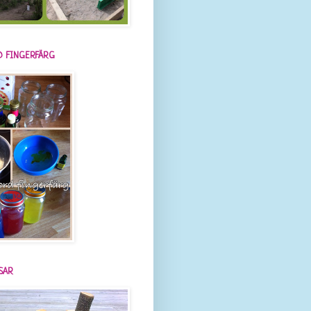
 FINGERFÄRG
SAR