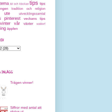
tips
tema
tips
tid och klockan
ingen
tradition och religion
ute
utvecklingssamtal
 pinterest
veckans tips
vinter
vår
växter
waldorf
ning
äpplen
KIV
 INLÄGG
Trägen vinner!
Siffror med antal att
skriva ut