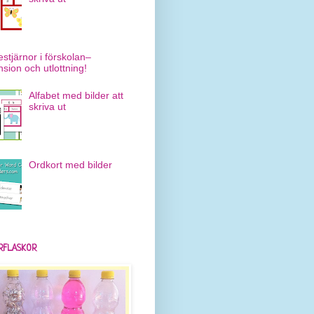
estjärnor i förskolan–
nsion och utlottning!
Alfabet med bilder att
skriva ut
Ordkort med bilder
RFLASKOR