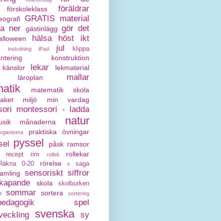
föräldrar
förskoleklass
GRATIS material
eografi
da ner
gör det
gästinlägg
hälsa
höst
ikt
alloween
jul
klippa
inskolning
iPad
antering
konstruktion
lekar
känslor
lekmaterial
mallar
läroplan
atik
matematik skola
paket
miljö
min vardag
ori
montessori - ladda
natur
sik
månaderna
praktiska övningar
organisera
pyssel
sel
påsk
ramsor
rollekar
recept
rim
rollek
rörelse
Räkna 0-20
saga
s
sensoriskt
siffror
amling
kapande
skola
skolburken
sommar
sortera
t
sortering
pedagogik
spel
svenska
veckling
sy