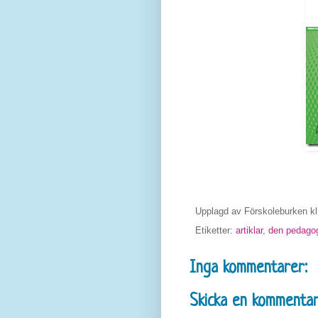
Upplagd av
Förskoleburken
k
Etiketter:
artiklar
,
den pedagog
Inga kommentarer:
Skicka en kommenta