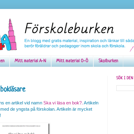
gen
Mitt material A-N
Mitt material O-Ö
Skolburken
SÖK I DE
 bokläsare
ns en artikel vid namn
Ska vi läsa en bok?.
Artikeln
 med de yngsta på förskolan. Artikeln är mycket
!