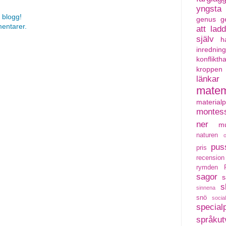
yngsta
 blogg!
genus
g
mentarer.
att lad
själv
h
inredning
konflikth
kroppen
länkar
matem
material
montess
ner
mu
naturen
pus
pris
recension
rymden
sagor
s
s
sinnena
snö
social
special
språkut