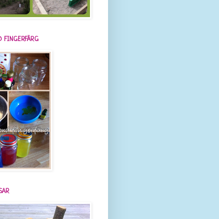
 FINGERFÄRG
SAR