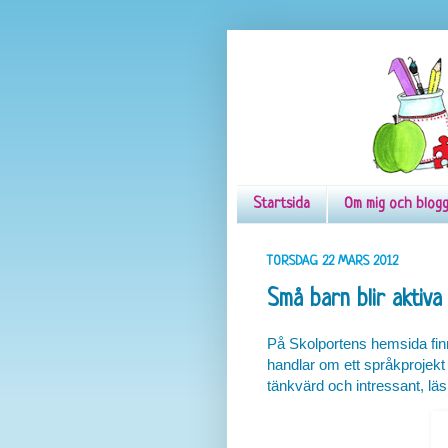
Startsida
Om mig och blog
TORSDAG 22 MARS 2012
Små barn blir aktiva
På Skolportens hemsida fin
handlar om ett språkprojekt
tänkvärd och intressant, läs