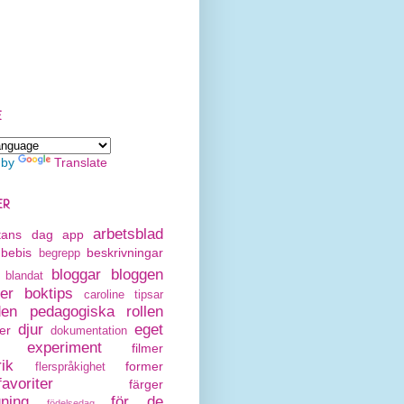
E
 by
Translate
ER
arbetsblad
rtans dag
app
bebis
beskrivningar
begrepp
bloggar
bloggen
blandat
er
boktips
caroline tipsar
den pedagogiska rollen
djur
eget
er
dokumentation
experiment
filmer
rik
former
flerspråkighet
avoriter
färger
gning
för de
födelsedag