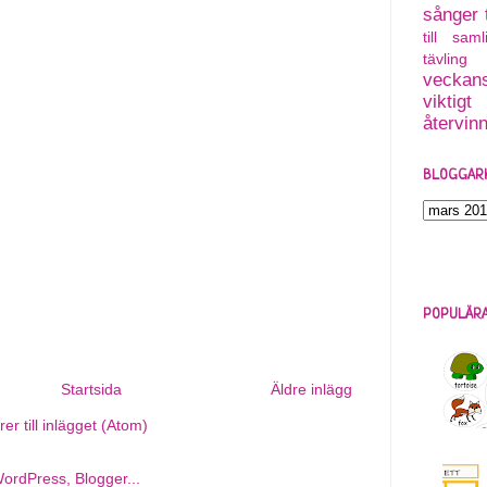
sånger
till saml
tävling
veckans
viktigt
återvin
BLOGGAR
POPULÄRA
Startsida
Äldre inlägg
r till inlägget (Atom)