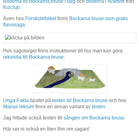
Bilderna till bockarna bruse i färg
och
bilderna i svartvitt
från
Kizclub
Även hos
Förskolefolket
finns
Bockarna bruse som gratis
flanosaga.
Hos sagotorget finns instruktioner till hur man kan göra
rekvisita till Bockarna bruse
.
Unga Fakta
bjuder på
texten till Bockarna bruse
och hos
Marias lekrum
finns en annan variant av
texten
.
Jag hittade också texten till
sången om Bockarna bruse
.
Här ser ni också en liten film om sagan!