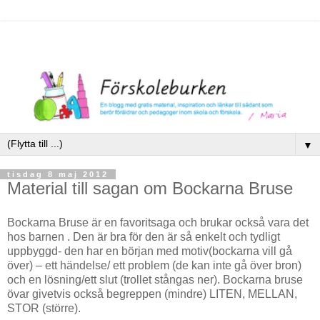
▼
tisdag 8 maj 2012
Material till sagan om Bockarna Bruse
Bockarna Bruse är en favoritsaga och brukar också vara det
hos barnen . Den är bra för den är så enkelt och tydligt
uppbyggd- den har en början med motiv(bockarna vill gå
över) – ett händelse/ ett problem (de kan inte gå över bron)
och en lösning/ett slut (trollet stångas ner). Bockarna bruse
övar givetvis också begreppen (mindre) LITEN, MELLAN,
STOR (större).