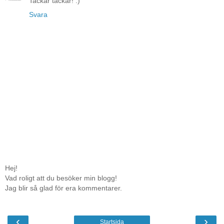
Tackar tackar! :)
Svara
Hej!
Vad roligt att du besöker min blogg!
Jag blir så glad för era kommentarer.
‹
›
Startsida