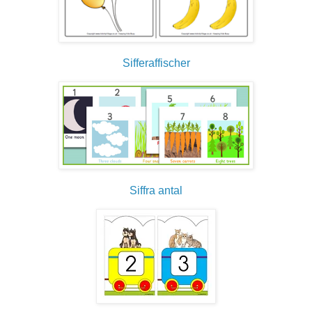
Sifferaffischer
Siffra antal