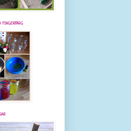
 FINGERFÄRG
SAR