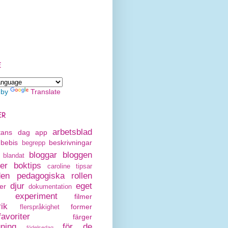
E
 by
Translate
ER
arbetsblad
rtans dag
app
bebis
beskrivningar
begrepp
bloggar
bloggen
blandat
er
boktips
caroline tipsar
den pedagogiska rollen
djur
eget
er
dokumentation
experiment
filmer
rik
former
flerspråkighet
avoriter
färger
gning
för de
födelsedag