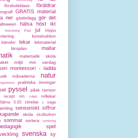
föräldrar
förskoleklass
GRATIS material
eografi
da ner
gör det
gästinlägg
hälsa
höst
ikt
alloween
jul
klippa
inskolning
iPad
antering
konstruktion
lekar
känslor
lekmaterial
mallar
läroplan
atik
matematik skola
paket
miljö
min vardag
ori
montessori - ladda
natur
sik
månaderna
praktiska övningar
organisera
pyssel
sel
påsk
ramsor
rollekar
recept
rim
rollek
rörelse
Räkna 0-20
saga
s
sensoriskt
siffror
amling
kapande
skola
skolburken
sommar
sortera
t
sortering
pedagogik
spel
svenska
veckling
sy