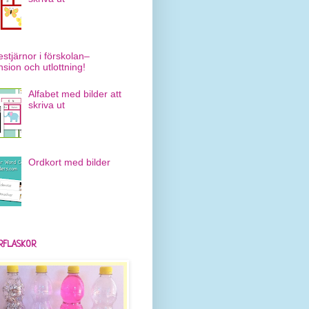
estjärnor i förskolan–
nsion och utlottning!
Alfabet med bilder att
skriva ut
Ordkort med bilder
RFLASKOR