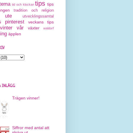
tips
tema
tips
tid och klockan
ingen
tradition och religion
ute
utvecklingssamtal
 pinterest
veckans tips
vinter
vår
växter
waldorf
ning
äpplen
KIV
 INLÄGG
Trägen vinner!
Siffror med antal att
skriva ut