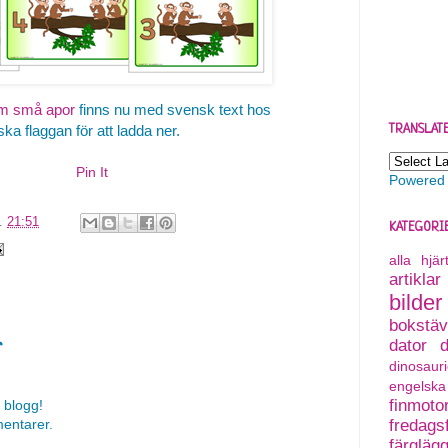
m små apor
finns nu med svensk text hos
TRANSLAT
ka flaggan för att ladda ner.
Pin It
Powered
l.
21:51
KATEGORI
alla hjä
artiklar
bilder
bokstäv
dator
r
dinosauri
engelska
finmoto
 blogg!
mentarer.
fredagsf
färgläg