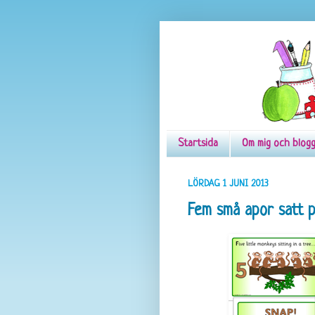
Startsida
Om mig och blog
LÖRDAG 1 JUNI 2013
Fem små apor satt på