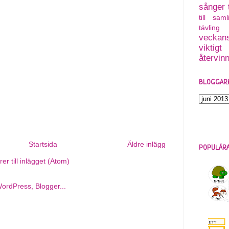
sånger
till saml
tävling
veckans
viktigt
återvin
BLOGGAR
Startsida
Äldre inlägg
POPULÄRA
r till inlägget (Atom)