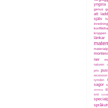
yngsta
genus
g
att lad
själv
h
inredning
konflikth
kroppen
länkar
matem
material
montess
ner
mu
naturen
pus
pris
recension
rymden
sagor
s
s
sinnena
snö
social
special
språkut