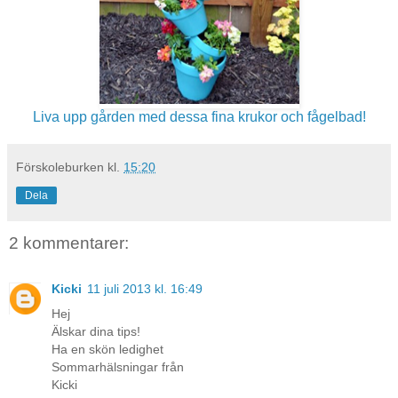
Liva upp gården med dessa fina krukor och fågelbad!
Förskoleburken
kl.
15:20
Dela
2 kommentarer:
Kicki
11 juli 2013 kl. 16:49
Hej
Älskar dina tips!
Ha en skön ledighet
Sommarhälsningar från
Kicki