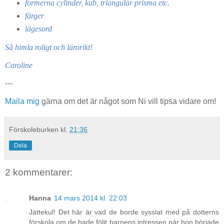
formerna cylinder, kub, triangulär prisma etc.
fär
ger
lägesord
Så himla roligt och lärorikt!
Caroline
---
Maila mig
gärna om det är något som Ni vill tipsa vidare om!
Förskoleburken
kl.
21:36
Dela
2 kommentarer:
Hanna
14 mars 2014 kl. 22:03
Jättekul! Det här är vad de borde sysslat med på dotterns
förskola om de hade följt barnens intressen när hon började