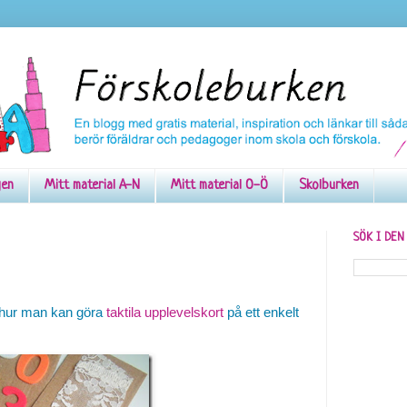
gen
Mitt material A-N
Mitt material O-Ö
Skolburken
SÖK I DE
 hur man kan göra
taktila upplevelskort
på ett enkelt