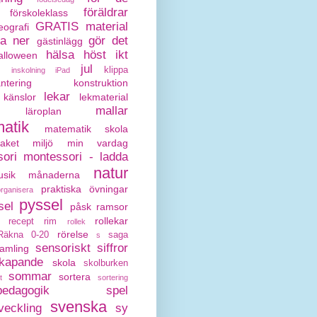
föräldrar
förskoleklass
GRATIS material
eografi
da ner
gör det
gästinlägg
hälsa
höst
ikt
alloween
jul
klippa
inskolning
iPad
antering
konstruktion
lekar
känslor
lekmaterial
mallar
läroplan
atik
matematik skola
paket
miljö
min vardag
ori
montessori - ladda
natur
sik
månaderna
praktiska övningar
organisera
pyssel
sel
påsk
ramsor
rollekar
recept
rim
rollek
rörelse
Räkna 0-20
saga
s
sensoriskt
siffror
amling
kapande
skola
skolburken
sommar
sortera
t
sortering
pedagogik
spel
svenska
veckling
sy