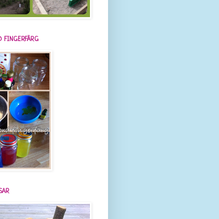
 FINGERFÄRG
SAR