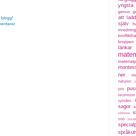
r
yngsta
genus
g
att lad
 blogg!
själv
mentarer.
h
inredning
konflikth
kroppen
länkar
matem
material
montess
ner
mu
naturen
pus
pris
recension
rymden
sagor
s
s
sinnena
snö
social
special
språkut