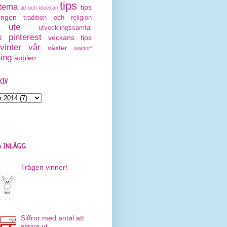
tips
tema
tips
tid och klockan
ingen
tradition och religion
ute
utvecklingssamtal
 pinterest
veckans tips
vinter
vår
växter
waldorf
ning
äpplen
KIV
 INLÄGG
Trägen vinner!
Siffror med antal att
skriva ut