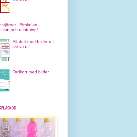
estjärnor i förskolan–
nsion och utlottning!
Alfabet med bilder att
skriva ut
Ordkort med bilder
RFLASKOR