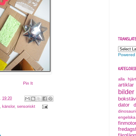
TRANSLAT
Powered
KATEGORI
alla hjä
Pin It
artiklar
bilder
bokstäv
l.
19:20
dator
,
känslor
,
sensoriskt
dinosauri
engelska
finmoto
fredagsf
färgläg