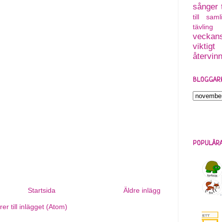
sånger
till saml
tävling
veckans
viktigt
återvin
BLOGGAR
POPULÄRA
Startsida
Äldre inlägg
r till inlägget (Atom)