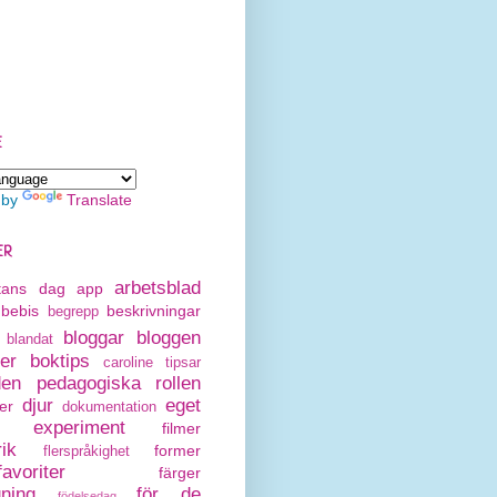
E
 by
Translate
ER
arbetsblad
rtans dag
app
bebis
beskrivningar
begrepp
bloggar
bloggen
blandat
er
boktips
caroline tipsar
den pedagogiska rollen
djur
eget
er
dokumentation
experiment
filmer
rik
former
flerspråkighet
avoriter
färger
gning
för de
födelsedag