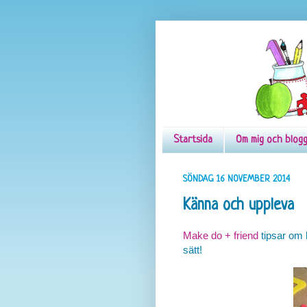
Startsida
Om mig och blog
SÖNDAG 16 NOVEMBER 2014
Känna och uppleva
Make do + friend
tipsar om
sätt!