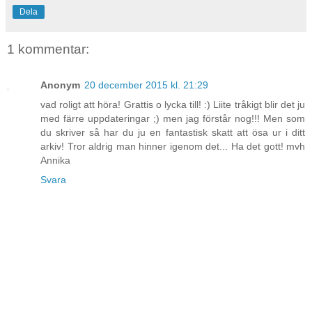
Dela
1 kommentar:
Anonym
20 december 2015 kl. 21:29
vad roligt att höra! Grattis o lycka till! :) Liite tråkigt blir det ju
med färre uppdateringar ;) men jag förstår nog!!! Men som
du skriver så har du ju en fantastisk skatt att ösa ur i ditt
arkiv! Tror aldrig man hinner igenom det... Ha det gott! mvh
Annika
Svara