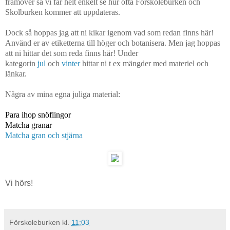
framöver så vi får helt enkelt se hur ofta Förskoleburken och
Skolburken kommer att uppdateras.
Dock så hoppas jag att ni kikar igenom vad som redan finns här!
Använd er av etiketterna till höger och botanisera. Men jag hoppas
att ni hittar det som reda finns här! Under
kategorin
jul
och
vinter
hittar ni t ex mängder med materiel och
länkar.
Några av mina egna juliga material:
Para ihop snöflingor
Matcha granar
Matcha gran och stjärna
Vi hörs!
Förskoleburken
kl.
11:03