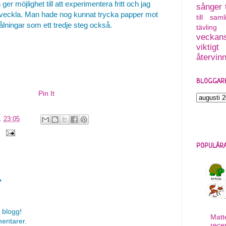
er möjlighet till att experimentera fritt och jag
sånger
reutveckla. Man hade nog kunnat trycka papper mot
till saml
lningar som ett tredje steg också.
tävling
veckans
viktigt
återvin
BLOGGAR
Pin It
l.
23:05
POPULÄRA
r
 blogg!
Matt
mentarer.
rece