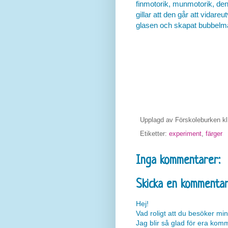
finmotorik, munmotorik, den g
gillar att den går att vida
glasen och skapat bubbelmå
Upplagd av
Förskoleburken
k
Etiketter:
experiment
,
färger
Inga kommentarer:
Skicka en kommenta
Hej!
Vad roligt att du besöker min
Jag blir så glad för era kom