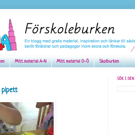
gen
Mitt material A-N
Mitt material O-Ö
Skolburken
SÖK I DE
 pipett