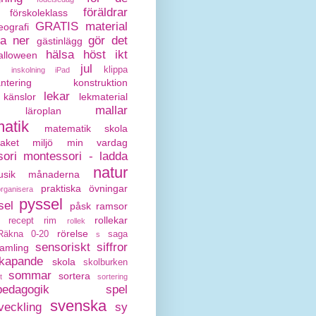
föräldrar
förskoleklass
GRATIS material
eografi
da ner
gör det
gästinlägg
hälsa
höst
ikt
alloween
jul
klippa
inskolning
iPad
antering
konstruktion
lekar
känslor
lekmaterial
mallar
läroplan
atik
matematik skola
paket
miljö
min vardag
ori
montessori - ladda
natur
sik
månaderna
praktiska övningar
organisera
pyssel
sel
påsk
ramsor
rollekar
recept
rim
rollek
rörelse
Räkna 0-20
saga
s
sensoriskt
siffror
amling
kapande
skola
skolburken
sommar
sortera
t
sortering
pedagogik
spel
svenska
veckling
sy