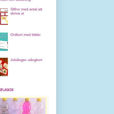
Siffror med antal att
skriva ut
Ordkort med bilder
Julsånger–sångkort
RFLASKOR