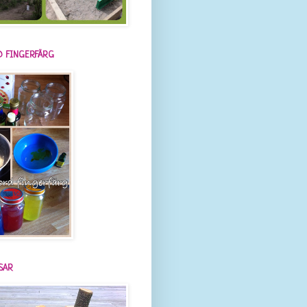
 FINGERFÄRG
SAR