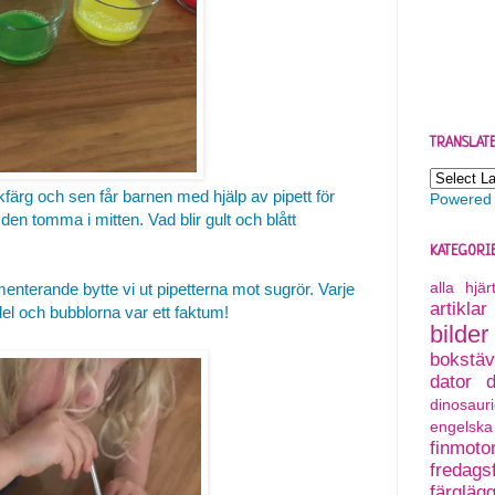
TRANSLAT
kfärg och sen får barnen med hjälp av pipett för
Powered
l den tomma i mitten. Vad blir gult och blått
KATEGORI
alla hjä
enterande bytte vi ut pipetterna mot sugrör. Varje
artiklar
el och bubblorna var ett faktum!
bilder
bokstäv
dator
dinosauri
engelska
finmoto
fredagsf
färgläg