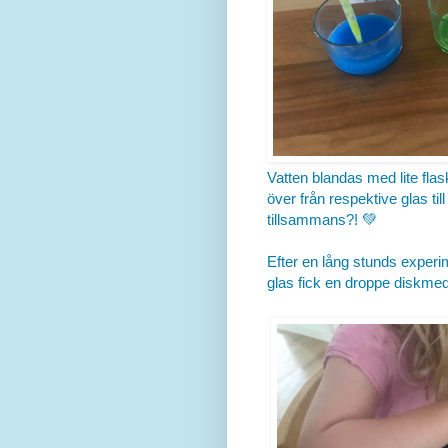
Vatten blandas med lite flas
över från respektive glas til
tillsammans?! 💚
Efter en lång stunds experim
glas fick en droppe diskmed