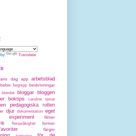
E
 by
Translate
ER
arbetsblad
rtans dag
app
bebis
beskrivningar
begrepp
bloggar
bloggen
blandat
er
boktips
caroline tipsar
den pedagogiska rollen
djur
eget
er
dokumentation
experiment
filmer
rik
former
flerspråkighet
avoriter
färger
gning
för de
födelsedag