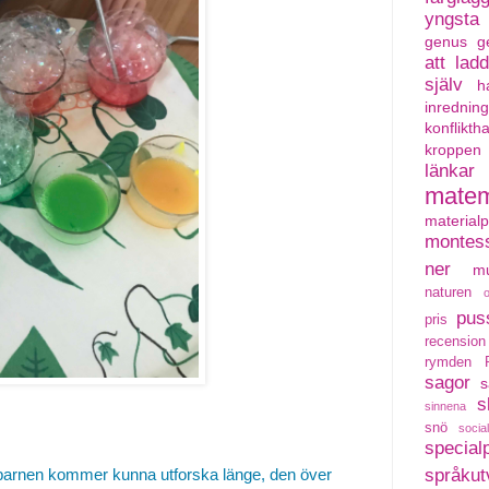
yngsta
genus
g
att lad
själv
h
inredning
konflikth
kroppen
länkar
matem
material
montess
ner
mu
naturen
pus
pris
recension
rymden
sagor
s
s
sinnena
snö
social
special
språkut
m barnen kommer kunna utforska länge, den över