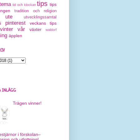
tips
tema
tips
tid och klockan
ingen
tradition och religion
ute
utvecklingssamtal
 pinterest
veckans tips
vinter
vår
växter
waldorf
ning
äpplen
KIV
 INLÄGG
Trägen vinner!
estjärnor i förskolan–
nsion och utlottning!