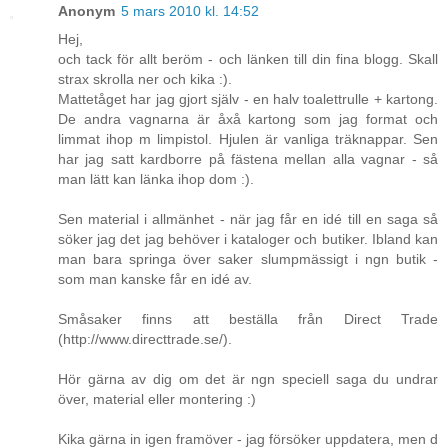
Anonym
5 mars 2010 kl. 14:52
Hej,
och tack för allt beröm - och länken till din fina blogg. Skall
strax skrolla ner och kika :).
Mattetåget har jag gjort själv - en halv toalettrulle + kartong.
De andra vagnarna är åxå kartong som jag format och
limmat ihop m limpistol. Hjulen är vanliga träknappar. Sen
har jag satt kardborre på fästena mellan alla vagnar - så
man lätt kan länka ihop dom :).
Sen material i allmänhet - när jag får en idé till en saga så
söker jag det jag behöver i kataloger och butiker. Ibland kan
man bara springa över saker slumpmässigt i ngn butik -
som man kanske får en idé av.
Småsaker finns att beställa från Direct Trade
(http://www.directtrade.se/).
Hör gärna av dig om det är ngn speciell saga du undrar
över, material eller montering :)
Kika gärna in igen framöver - jag försöker uppdatera, men d