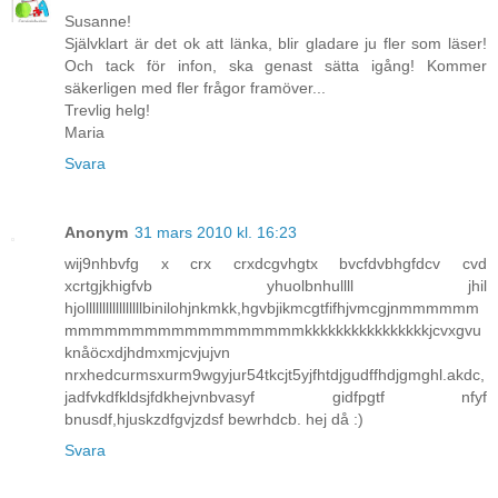
Susanne!
Självklart är det ok att länka, blir gladare ju fler som läser!
Och tack för infon, ska genast sätta igång! Kommer
säkerligen med fler frågor framöver...
Trevlig helg!
Maria
Svara
Anonym
31 mars 2010 kl. 16:23
wij9nhbvfg x crx crxdcgvhgtx bvcfdvbhgfdcv cvd
xcrtgjkhigfvb yhuolbnhullll jhil
hjolllllllllllllllllbinilohjnkmkk,hgvbjikmcgtfifhjvmcgjnmmmmmm
mmmmmmmmmmmmmmmmmmkkkkkkkkkkkkkkkkjcvxgvu
knåöcxdjhdmxmjcvjujvn
nrxhedcurmsxurm9wgyjur54tkcjt5yjfhtdjgudffhdjgmghl.akdc,
jadfvkdfkldsjfdkhejvnbvasyf gidfpgtf nfyf
bnusdf,hjuskzdfgvjzdsf bewrhdcb. hej då :)
Svara