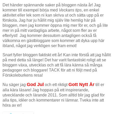
Det händer spännande saker på bloggen nästa år! Jag
kommer till exempel börja med
Veckans tips
, en enkel
aktivitet eller lek som ni kan skriva ut och sätta upp på er
förskola. Jag har ju hållit mig själv lite hemlig här på
bloggen, men jag kommer öppna mig mer för er, och gå lite
mer in på mitt vardagliga arbete, något som fler av er
efterlyst! Jag kommer dessutom antagligen också få
välkomna en gästbloggare som kommer att dyka upp här
ibland, något jag verkligen ser fram emot!
Snart fyller bloggen faktiskt ett år! Kan inte förstå att jag hållit
på med detta så länge! Det har varit fantastiskt roligt att se
bloggen växa, utvecklas och att få lära känna så många
pedagoger och bloggare! TACK för att ni följt med på
Förskoleburkens resa!
God Jul
Gott Nytt År
Nu säger jag
och ett riktigt
till er
alla kära läsare! Jag hoppas på ett inspirerande,
utvecklande och lärande 2011. Som alltid blir jag glad för
alla tips, idéer och kommentarer ni lämnar. Tveka inte att
höra av er!