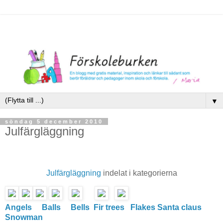
▼
söndag 5 december 2010
Julfärgläggning
Julfärgläggning
indelat i kategorierna
Angels
Balls
Bells
Fir trees
Flakes
Santa claus
Snowman