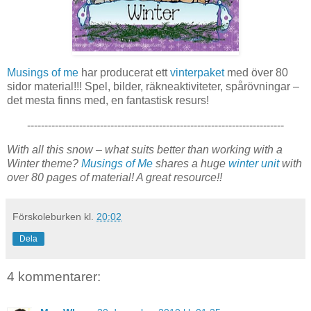
Musings of me
har producerat ett
vinterpaket
med över 80
sidor material!!! Spel, bilder, räkneaktiviteter, spårövningar –
det mesta finns med, en fantastisk resurs!
--------------------------------------------------------------------------
With all this snow – what suits better than working with a
Winter theme?
Musings of Me
shares a huge
winter unit
with
over 80 pages of material! A great resource!!
Förskoleburken
kl.
20:02
Dela
4 kommentarer: