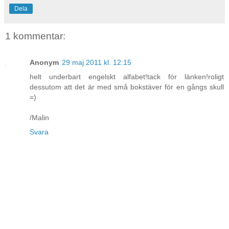
Dela
1 kommentar:
Anonym
29 maj 2011 kl. 12:15
helt underbart engelskt alfabet!tack för länken!roligt
dessutom att det är med små bokstäver för en gångs skull
=)
/Malin
Svara