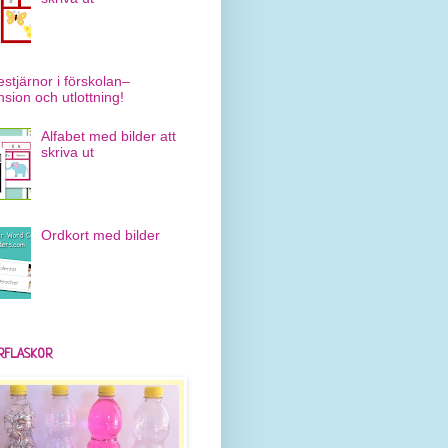
estjärnor i förskolan–
nsion och utlottning!
Alfabet med bilder att
skriva ut
Ordkort med bilder
RFLASKOR