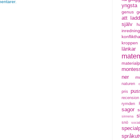
mentarer.
yngsta
genus
g
att lad
själv
h
inredning
konflikth
kroppen
länkar
matem
material
montess
ner
mu
naturen
pus
pris
recension
rymden
sagor
s
s
sinnena
snö
social
special
språkut