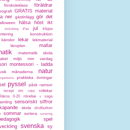
föräldrar
förskoleklass
GRATIS material
eografi
da ner
gör det
gästinlägg
hälsa
höst
ikt
alloween
jul
klippa
inskolning
iPad
antering
konstruktion
lekar
känslor
lekmaterial
mallar
läroplan
atik
matematik skola
paket
miljö
min vardag
ori
montessori - ladda
natur
sik
månaderna
praktiska övningar
organisera
pyssel
sel
påsk
ramsor
rollekar
recept
rim
rollek
rörelse
Räkna 0-20
saga
s
sensoriskt
siffror
amling
kapande
skola
skolburken
sommar
sortera
t
sortering
pedagogik
spel
svenska
veckling
sy