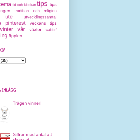
tips
tema
tips
tid och klockan
ingen
tradition och religion
ute
utvecklingssamtal
 pinterest
veckans tips
vinter
vår
växter
waldorf
ning
äpplen
KIV
 INLÄGG
Trägen vinner!
Siffror med antal att
skriva ut