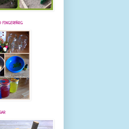
 FINGERFÄRG
SAR