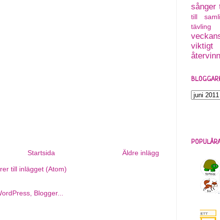
sånger
till saml
tävling
veckans
viktigt
återvin
BLOGGAR
POPULÄRA
Startsida
Äldre inlägg
r till inlägget (Atom)