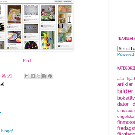
TRANSLAT
Powered
Pin It
KATEGORI
l.
20:04
alla hjä
artiklar
bilder
bokstäv
dator
dinosauri
r
engelska
finmoto
fredagsf
 blogg!
färgläg