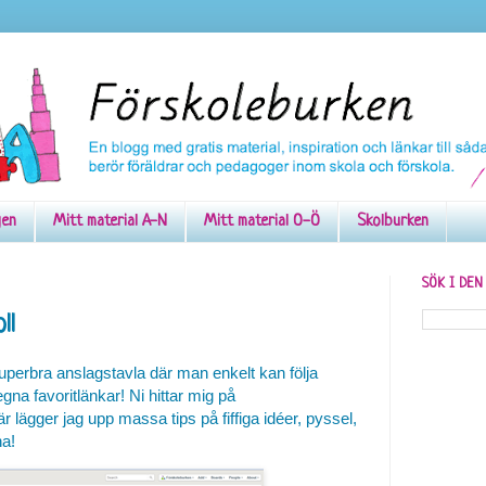
gen
Mitt material A-N
Mitt material O-Ö
Skolburken
SÖK I DE
ll
uperbra anslagstavla där man enkelt kan följa
gna favoritlänkar! Ni hittar mig på
är lägger jag upp massa tips på fiffiga idéer, pyssel,
na!