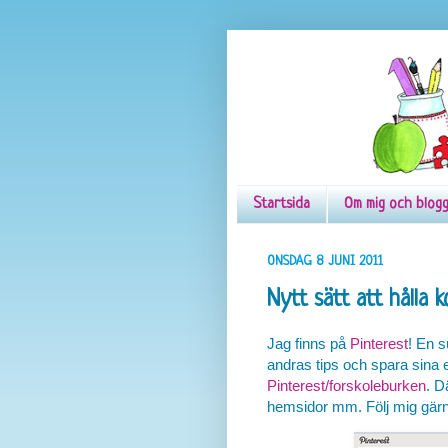
Startsida
Om mig och blog
ONSDAG 8 JUNI 2011
Nytt sätt att hålla ko
Jag finns på
Pinterest
! En s
andras tips och spara sina e
Pinterest/forskoleburken
. D
hemsidor mm. Följ mig gär