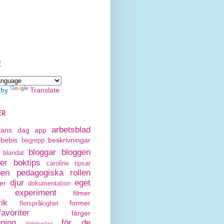
E
 by
Translate
ER
arbetsblad
rtans dag
app
bebis
beskrivningar
begrepp
bloggar
bloggen
blandat
er
boktips
caroline tipsar
den pedagogiska rollen
djur
eget
er
dokumentation
experiment
filmer
rik
former
flerspråkighet
avoriter
färger
gning
för de
födelsedag