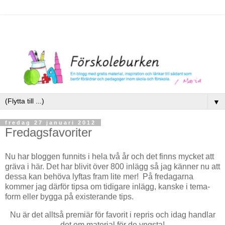
▼
fredag 27 januari 2012
Fredagsfavoriter
Nu har bloggen funnits i hela två år och det finns mycket att
gräva i här. Det har blivit över 800 inlägg så jag känner nu att
dessa kan behöva lyftas fram lite mer! På fredagarna
kommer jag därför tipsa om tidigare inlägg, kanske i tema-
form eller bygga på existerande tips.
Nu är det alltså premiär för favorit i repris och idag handlar
det om material för de yngsta!