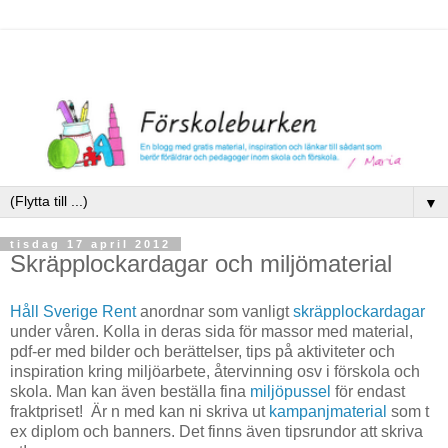
▼
tisdag 17 april 2012
Skräpplockardagar och miljömaterial
Håll Sverige Rent
anordnar som vanligt
skräpplockardagar
under våren. Kolla in deras sida för massor med material,
pdf-er med bilder och berättelser, tips på aktiviteter och
inspiration kring miljöarbete, återvinning osv i förskola och
skola. Man kan även beställa fina
miljöpussel
för endast
fraktpriset! Är n med kan ni skriva ut
kampanjmaterial
som t
ex diplom och banners. Det finns även tipsrundor att skriva