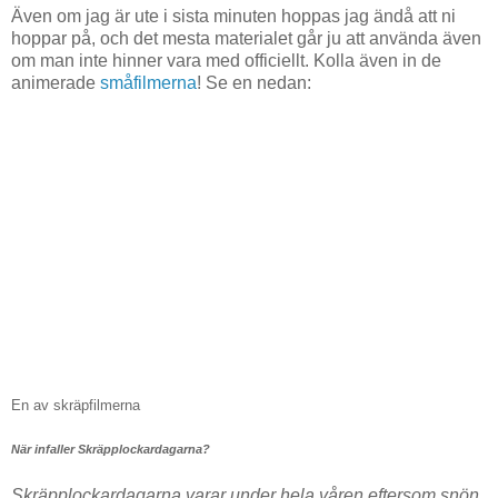
Även om jag är ute i sista minuten hoppas jag ändå att ni
hoppar på, och det mesta materialet går ju att använda även
om man inte hinner vara med officiellt. Kolla även in de
animerade
småfilmerna
! Se en nedan:
En av skräpfilmerna
När infaller Skräpplockardagarna?
Skräpplockardagarna varar under hela våren eftersom snön