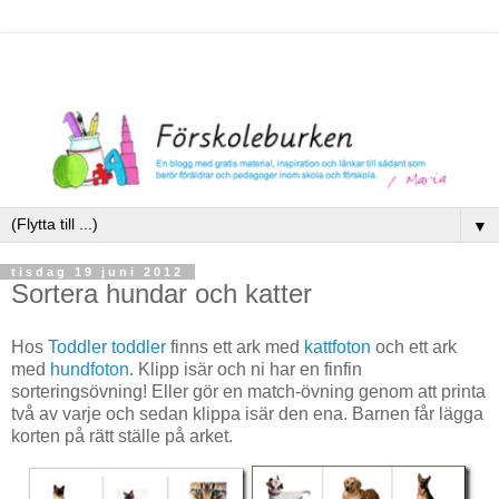
▼
tisdag 19 juni 2012
Sortera hundar och katter
Hos
Toddler toddler
finns ett ark med
kattfoton
och ett ark
med
hundfoton
. Klipp isär och ni har en finfin
sorteringsövning! Eller gör en match-övning genom att printa
två av varje och sedan klippa isär den ena. Barnen får lägga
korten på rätt ställe på arket.