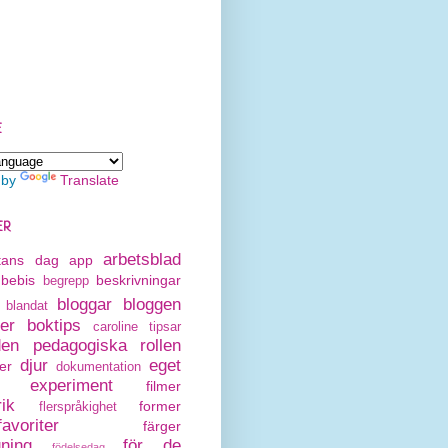
E
 by
Translate
ER
arbetsblad
rtans dag
app
bebis
beskrivningar
begrepp
bloggar
bloggen
blandat
er
boktips
caroline tipsar
den pedagogiska rollen
djur
eget
er
dokumentation
experiment
filmer
rik
former
flerspråkighet
avoriter
färger
gning
för de
födelsedag