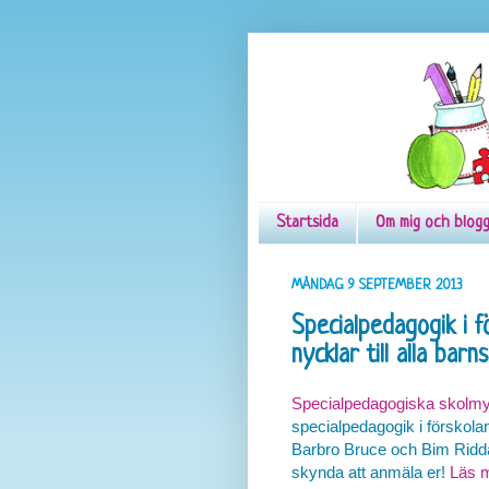
Startsida
Om mig och blog
MÅNDAG 9 SEPTEMBER 2013
Specialpedagogik i f
nycklar till alla barn
Specialpedagogiska skolmy
specialpedagogik i förskola
Barbro Bruce och Bim Riddar
skynda att anmäla er!
Läs m