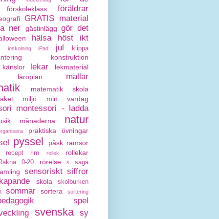
föräldrar
förskoleklass
GRATIS material
eografi
da ner
gör det
gästinlägg
hälsa
höst
ikt
alloween
jul
klippa
inskolning
iPad
antering
konstruktion
lekar
känslor
lekmaterial
mallar
läroplan
atik
matematik skola
paket
miljö
min vardag
ori
montessori - ladda
natur
sik
månaderna
praktiska övningar
organisera
pyssel
sel
påsk
ramsor
rollekar
recept
rim
rollek
rörelse
Räkna 0-20
saga
s
sensoriskt
siffror
amling
kapande
skola
skolburken
sommar
sortera
t
sortering
pedagogik
spel
svenska
veckling
sy