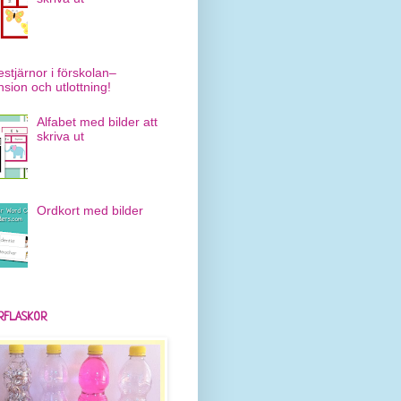
estjärnor i förskolan–
nsion och utlottning!
Alfabet med bilder att
skriva ut
Ordkort med bilder
RFLASKOR