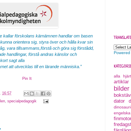
e kallar förskolans kärnämnen handlar om basen
TRANSLAT
t kunna orientera sig, styra över och hålla kvar sin
 vara tillsammans,förstå och göra sig förstådd,
Powered
ade handlingar, förstå andras känslor och
kort sagt alla
barnet att utvecklas till en lärande människa.”
KATEGORI
alla hjä
Pin It
artiklar
bilder
l.
16:57
bokstäv
dator
len
,
specialpedagogik
dinosauri
engelska
finmoto
fredagsf
r
färgläg