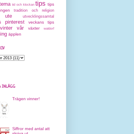
tips
tema
tips
tid och klockan
ingen
tradition och religion
ute
utvecklingssamtal
 pinterest
veckans tips
vinter
vår
växter
waldorf
ning
äpplen
KIV
 INLÄGG
Trägen vinner!
Siffror med antal att
skriva ut