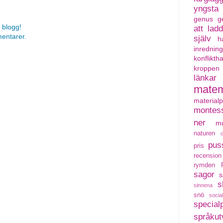
yngsta
genus
g
 blogg!
att lad
mentarer.
själv
h
inredning
konflikth
kroppen
länkar
matem
material
montess
ner
mu
naturen
pus
pris
recension
rymden
sagor
s
s
sinnena
snö
social
special
språkut