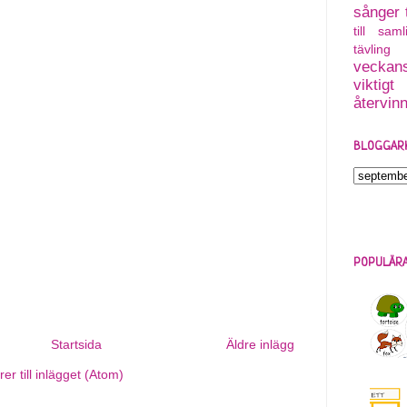
sånger
till saml
tävling
veckans
viktigt
återvin
BLOGGAR
POPULÄRA
Startsida
Äldre inlägg
r till inlägget (Atom)