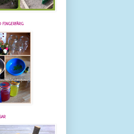
 FINGERFÄRG
SAR