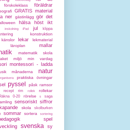
föräldrar
förskoleklass
GRATIS material
eografi
da ner
gör det
gästinlägg
hälsa
höst
ikt
alloween
jul
klippa
inskolning
iPad
antering
konstruktion
lekar
känslor
lekmaterial
mallar
läroplan
atik
matematik skola
paket
miljö
min vardag
ori
montessori - ladda
natur
sik
månaderna
praktiska övningar
organisera
pyssel
sel
påsk
ramsor
rollekar
recept
rim
rollek
rörelse
Räkna 0-20
saga
s
sensoriskt
siffror
amling
kapande
skola
skolburken
sommar
sortera
t
sortering
pedagogik
spel
svenska
veckling
sy