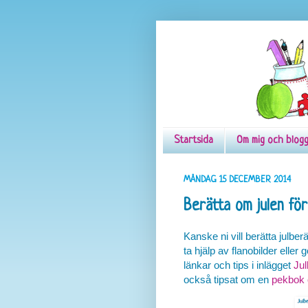
Startsida
Om mig och blog
MÅNDAG 15 DECEMBER 2014
Berätta om julen fö
Kanske ni vill berätta julbe
ta hjälp av flanobilder eller
länkar och tips i inlägget
Jul
också tipsat om en
pekbok o