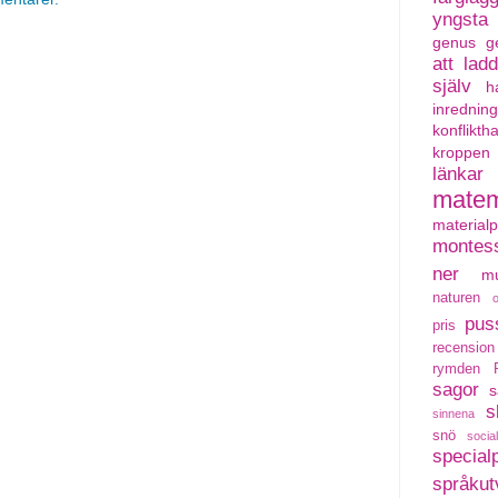
yngsta
genus
g
att lad
själv
h
inredning
konflikth
kroppen
länkar
matem
material
montess
ner
mu
naturen
pus
pris
recension
rymden
sagor
s
s
sinnena
snö
social
special
språkut