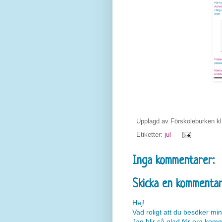
Upplagd av
Förskoleburken
k
Etiketter:
jul
Inga kommentarer:
Skicka en kommenta
Hej!
Vad roligt att du besöker min
Jag blir så glad för era kom