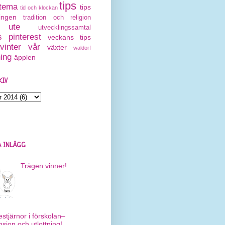
tips
tema
tips
tid och klockan
ingen
tradition och religion
ute
utvecklingssamtal
 pinterest
veckans tips
vinter
vår
växter
waldorf
ning
äpplen
KIV
 INLÄGG
Trägen vinner!
estjärnor i förskolan–
nsion och utlottning!