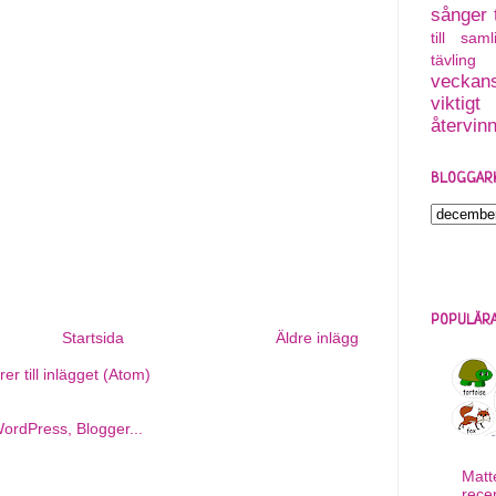
sånger
till saml
tävling
veckans
viktigt
återvin
BLOGGAR
POPULÄRA
Startsida
Äldre inlägg
r till inlägget (Atom)
Matt
rece