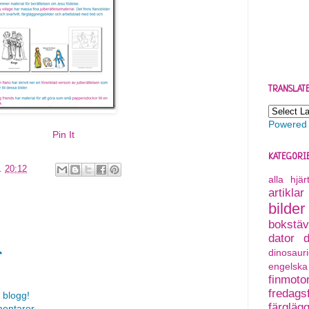
TRANSLAT
Powered
Pin It
KATEGORI
l.
20:12
alla hjä
artiklar
bilder
bokstäv
dator
dinosauri
r
engelska
finmoto
fredagsf
 blogg!
färgläg
mentarer.