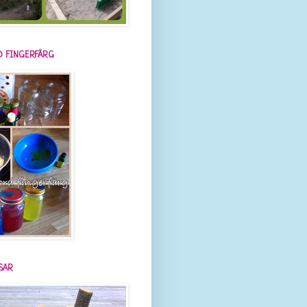
 FINGERFÄRG
SAR