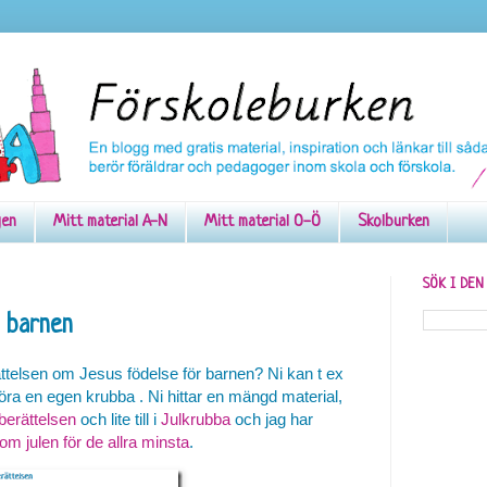
gen
Mitt material A-N
Mitt material O-Ö
Skolburken
SÖK I DE
r barnen
rättelsen om Jesus födelse för barnen? Ni kan t ex
 göra en egen krubba . Ni hittar en mängd material,
berättelsen
och lite till i
Julkrubba
och jag har
m julen för de allra minsta
.