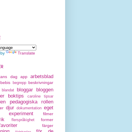
E
 by
Translate
ER
arbetsblad
rtans dag
app
bebis
beskrivningar
begrepp
bloggar
bloggen
blandat
er
boktips
caroline tipsar
den pedagogiska rollen
djur
eget
er
dokumentation
experiment
filmer
rik
former
flerspråkighet
avoriter
färger
gning
för de
födelsedag