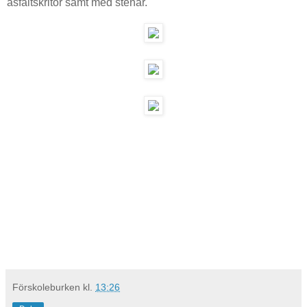
asfaltskritor samt med stenar.
Förskoleburken
kl.
13:26