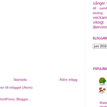
sånger
till saml
tävling
veckans
viktigt
återvin
BLOGGAR
POPULÄRA
Startsida
Äldre inlägg
r till inlägget (Atom)
Matt
rece