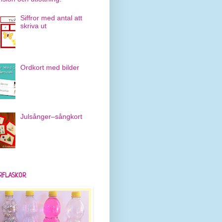
Siffror med antal att
skriva ut
Ordkort med bilder
Julsånger–sångkort
RFLASKOR