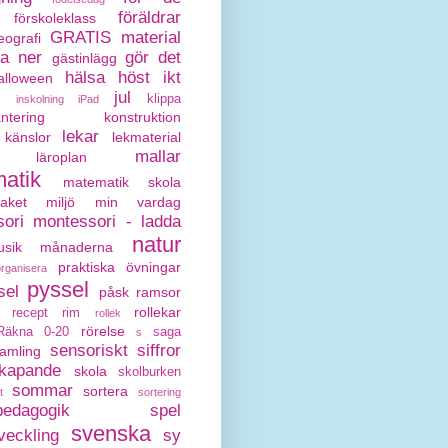
föräldrar
förskoleklass
GRATIS material
eografi
da ner
gör det
gästinlägg
hälsa
höst
ikt
alloween
jul
klippa
inskolning
iPad
antering
konstruktion
lekar
känslor
lekmaterial
mallar
läroplan
atik
matematik skola
paket
miljö
min vardag
ori
montessori - ladda
natur
sik
månaderna
praktiska övningar
organisera
pyssel
sel
påsk
ramsor
rollekar
recept
rim
rollek
rörelse
Räkna 0-20
saga
s
sensoriskt
siffror
amling
kapande
skola
skolburken
sommar
sortera
t
sortering
pedagogik
spel
svenska
veckling
sy