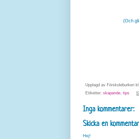
(Och glit
Upplagd av
Förskoleburken
k
Etiketter:
skapande
,
tips
Inga kommentarer:
Skicka en kommenta
Hej!