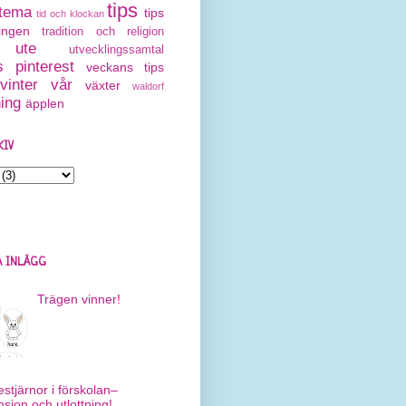
tips
tema
tips
tid och klockan
ingen
tradition och religion
ute
utvecklingssamtal
 pinterest
veckans tips
vinter
vår
växter
waldorf
ning
äpplen
KIV
 INLÄGG
Trägen vinner!
estjärnor i förskolan–
nsion och utlottning!