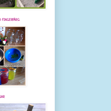
 FINGERFÄRG
SAR