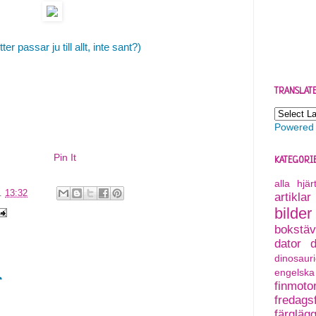
ter passar ju till allt, inte sant?)
TRANSLAT
Powered
Pin It
KATEGORI
alla hjä
l.
13:32
artiklar
bilder
bokstäv
dator
dinosauri
engelska
r
finmoto
fredagsf
färgläg