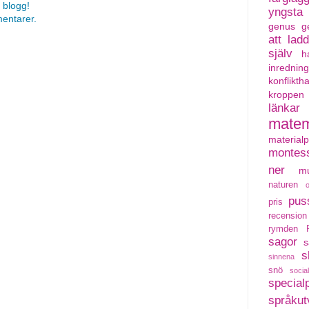
 blogg!
yngsta
mentarer.
genus
g
att lad
själv
h
inredning
konflikth
kroppen
länkar
matem
material
montess
ner
mu
naturen
pus
pris
recension
rymden
sagor
s
s
sinnena
snö
social
special
språkut