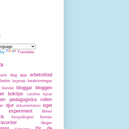
E
 by
Translate
ER
arbetsblad
rtans dag
app
bebis
beskrivningar
begrepp
bloggar
bloggen
blandat
er
boktips
caroline tipsar
den pedagogiska rollen
djur
eget
er
dokumentation
experiment
filmer
rik
former
flerspråkighet
avoriter
färger
gning
för de
födelsedag