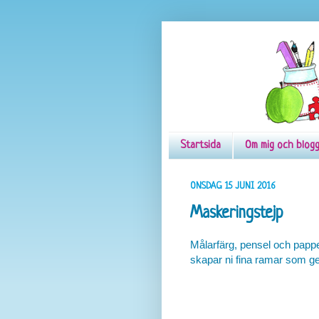
Startsida
Om mig och blog
ONSDAG 15 JUNI 2016
Maskeringstejp
Målarfärg, pensel och papper
skapar ni fina ramar som ge