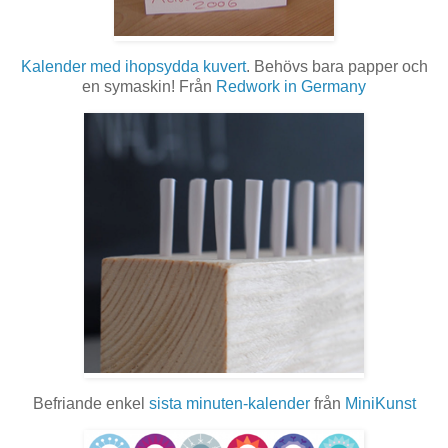
Kalender med ihopsydda kuvert
. Behövs bara papper och
en symaskin! Från
Redwork in Germany
Befriande enkel
sista minuten-kalender
från
MiniKunst