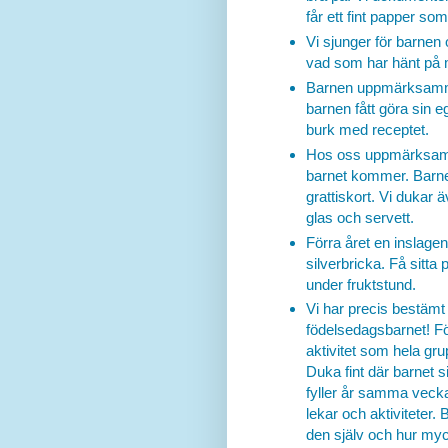
får ett fint papper so
Vi sjunger för barne
vad som har hänt på 
Barnen uppmärksamma
barnen fått göra sin 
burk med receptet.
Hos oss uppmärksamm
barnet kommer. Barnet f
grattiskort. Vi dukar 
glas och servett.
Förra året en inslagen 
silverbricka. Få sitta
under fruktstund.
Vi har precis bestämt 
födelsedagsbarnet! F
aktivitet som hela gr
Duka fint där barnet s
fyller år samma vecka 
lekar och aktiviteter.
den själv och hur myck