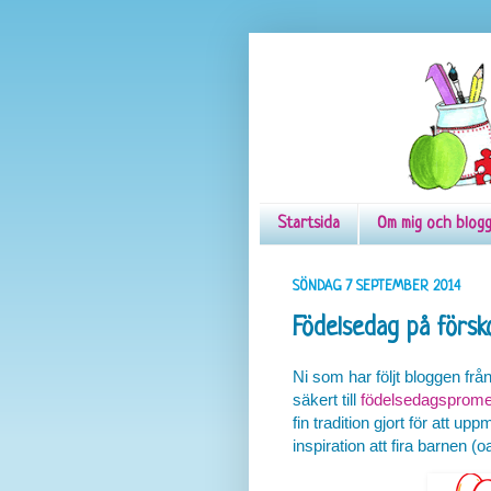
Startsida
Om mig och blog
SÖNDAG 7 SEPTEMBER 2014
Födelsedag på försk
Ni som har följt bloggen frå
säkert till
födelsedagsprom
fin tradition gjort för att 
inspiration att fira barnen (