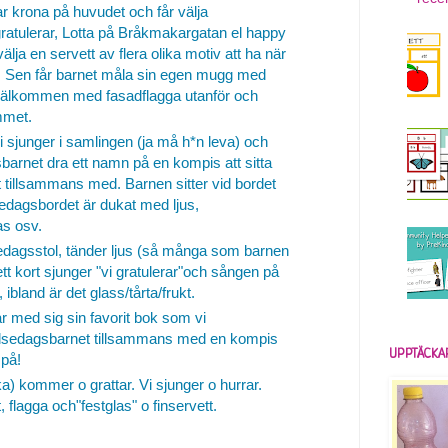
 krona på huvudet och får välja
ratulerar, Lotta på Bråkmakargatan el happy
älja en servett av flera olika motiv att ha när
ad. Sen får barnet måla sin egen mugg med
 välkommen med fasadflagga utanför och
mmet.
i sjunger i samlingen (ja må h*n leva) och
barnet dra ett namn på en kompis att sitta
 tillsammans med. Barnen sitter vid bordet
edagsbordet är dukat med ljus,
as osv.
sedagsstol, tänder ljus (så många som barnen
ett kort sjunger "vi gratulerar"och sången på
 ibland är det glass/tårta/frukt.
ar med sig sin favorit bok som vi
delsedagsbarnet tillsammans med en kompis
UPPTÄCKA
 på!
) kommer o grattar. Vi sjunger o hurrar.
 flagga och"festglas" o finservett.