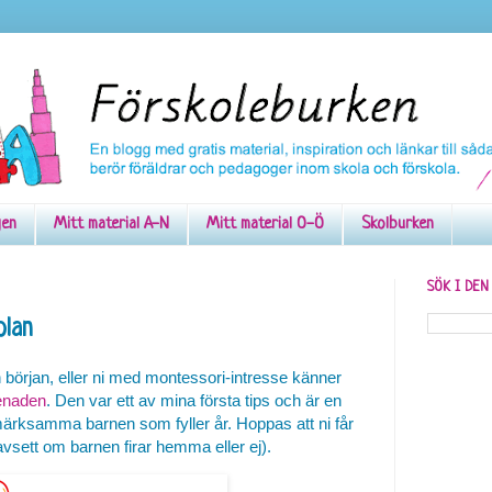
gen
Mitt material A-N
Mitt material O-Ö
Skolburken
SÖK I DE
olan
n början, eller ni med montessori-intresse känner
enaden
. Den var ett av mina första tips och är en
uppmärksamma barnen som fyller år. Hoppas att ni får
oavsett om barnen firar hemma eller ej).