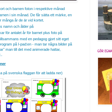
rt och barnen foton i respektive månad
arnen i sin månad. De får sätta ett märke, en
många år de är vid kortet.
s namn och ålder på
r för antalet år för barnet plus foto på
 tillsammans med en pedagog gjort sitt eget
program på I-pad:en - man tar några bilder på
ar" man till det med animerade hattar,
GÖR EGNA
..
 ner
a på svenska flaggan för att ladda ner)