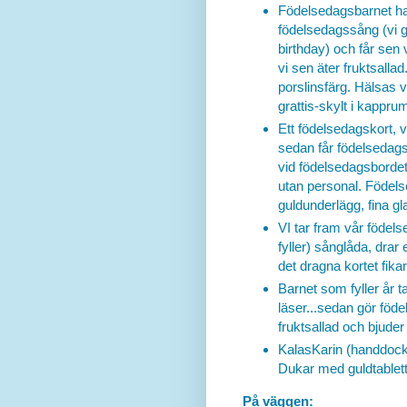
Födelsedagsbarnet har
födelsedagssång (vi g
birthday) och får sen v
vi sen äter fruktsall
porslinsfärg. Hälsas
grattis-skylt i kappru
Ett födelsedagskort, v
sedan får födelsedags
vid födelsedagsbordet
utan personal. Födels
guldunderlägg, fina gl
VI tar fram vår födel
fyller) sånglåda, drar 
det dragna kortet fikar,
Barnet som fyller år t
läser...sedan gör fö
fruktsallad och bjuder
KalasKarin (handdocka
Dukar med guldtablett,
På väggen: