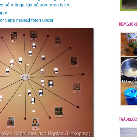
med så många ljus på som man fyller
ppor
ör varje månad foton under
HEMGJORD
TRÄDKLOS