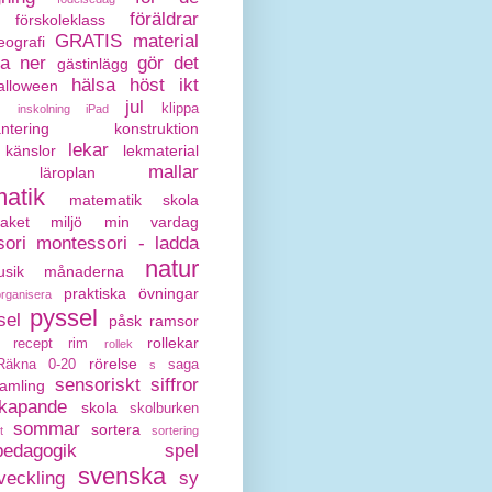
föräldrar
förskoleklass
GRATIS material
eografi
da ner
gör det
gästinlägg
hälsa
höst
ikt
alloween
jul
klippa
inskolning
iPad
antering
konstruktion
lekar
känslor
lekmaterial
mallar
läroplan
atik
matematik skola
paket
miljö
min vardag
ori
montessori - ladda
natur
sik
månaderna
praktiska övningar
organisera
pyssel
sel
påsk
ramsor
rollekar
recept
rim
rollek
rörelse
Räkna 0-20
saga
s
sensoriskt
siffror
amling
kapande
skola
skolburken
sommar
sortera
t
sortering
pedagogik
spel
svenska
veckling
sy