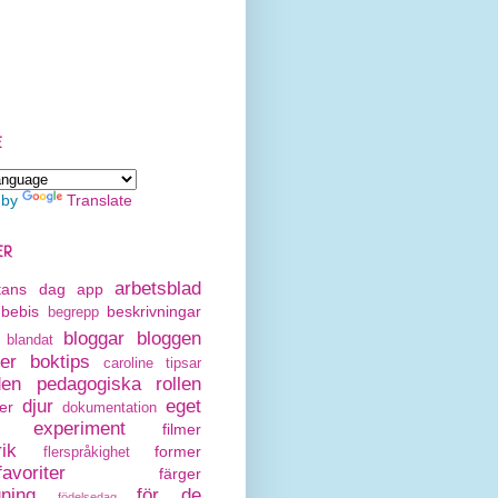
E
 by
Translate
ER
arbetsblad
rtans dag
app
bebis
beskrivningar
begrepp
bloggar
bloggen
blandat
er
boktips
caroline tipsar
den pedagogiska rollen
djur
eget
er
dokumentation
experiment
filmer
rik
former
flerspråkighet
avoriter
färger
gning
för de
födelsedag