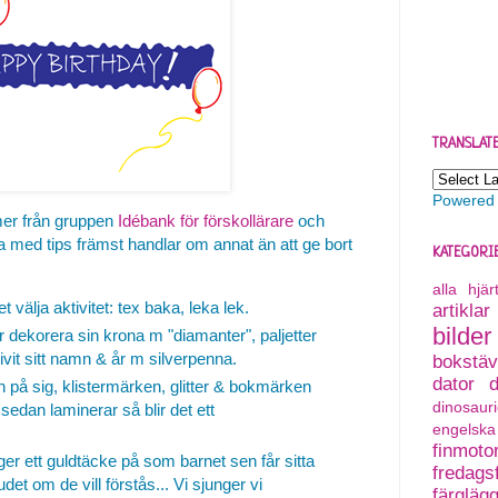
TRANSLAT
Powered
er från gruppen
Idébank för förskollärare
och
 ta med tips främst handlar om annat än att ge bort
KATEGORI
alla hjä
 välja aktivitet: tex baka, leka lek.
artiklar
bilder
 dekorera sin krona m "diamanter", paljetter
vit sitt namn & år m silverpenna.
bokstäv
dator
on på sig, klistermärken, glitter & bokmärken
dinosauri
edan laminerar så blir det ett
engelska
finmoto
ger ett guldtäcke på som barnet sen får sitta
fredagsf
et om de vill förstås... Vi sjunger vi
färgläg