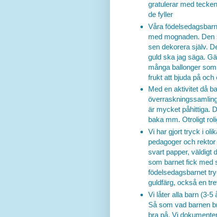
gratulerar med tecken t
de fyller
Våra födelsedagsbarn
med mognaden. Den so
sen dekorera själv. De 
guld ska jag säga. Gär
många ballonger som d
frukt att bjuda på och
Med en aktivitet då b
överraskningssamling
är mycket påhittiga. D
baka mm. Otroligt rol
Vi har gjort tryck i oli
pedagoger och rektor t
svart papper, väldigt d
som barnet fick med 
födelsedagsbarnet try
guldfärg, också en tre
Vi låter alla barn (3-5 
Så som vad barnen bru
bra på. Vi dokumenter