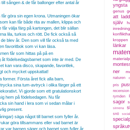
ill sången & de får ballonger efter antal år
yngsta
genus
g
 får göra sin egen krona. Utmaningen ökar
att lad
m kan får både rita av mallen, klippa och
själv
h
får välja färg på kartongen, det blir sällan
inredning
na lila, turkos och rött. De fick också så
konflikth
kroppen
e blev år. Den som vill får också ta med
länkar
 en favoritbok som vi kan läsa.
matem
arnen får som hittas på på en
material
 åt födelsedagsbarnet som inte är med. De
montess
et kan vara disco, skapande, favoritlek,
ner
igt och mycket uppskattat!
mu
naturen
ka former. Första året fick alla barn,
pus
rycka sina tum-avtryck i olika färger på ett
pris
ekorativt. Vi gjorde som ett gratulationskort
recension
rymden
sig hem på födelsedagen. Nu får
sagor
s
cka sin hand i lera som vi sedan målar i
s
sinnena
vlig present.
snö
social
åringar) säga något till barnet som fyller år.
special
kar göra tillsammans eller vad barnet är
språkut
ar var barnen säger och barnet som fyller år