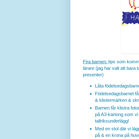
Fira barnen:
tips som komm
lärare (jag har valt att bara
presenter)
Låta födelsedagsbarnet
Födelsedagsbarnet får
& klistermärken & skri
Barnen får klistra fot
på A3-kartong som vi s
tallriksunderlägg!
Med en stol där vi läg
på & en krona på huvud