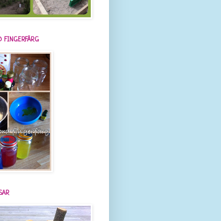
 FINGERFÄRG
SAR