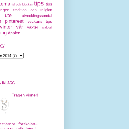
tips
tema
tips
tid och klockan
ingen
tradition och religion
ute
utvecklingssamtal
 pinterest
veckans tips
vinter
vår
växter
waldorf
ning
äpplen
KIV
 INLÄGG
Trägen vinner!
estjärnor i förskolan–
nsion och utlottning!