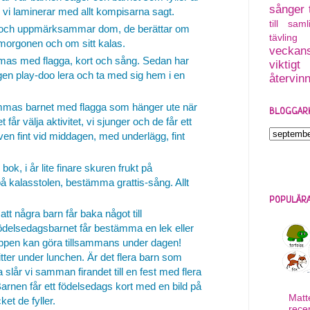
sånger
m vi laminerar med allt kompisarna sagt.
till saml
n och uppmärksammar dom, de berättar om
tävling
morgonen och om sitt kalas.
veckans
s med flagga, kort och sång. Sedan har
viktigt
egen play-doo lera och ta med sig hem i en
återvin
as barnet med flagga som hänger ute när
BLOGGAR
år välja aktivitet, vi sjunger och de får ett
även fint vid middagen, med underlägg, fint
bok, i år lite finare skuren frukt på
 på kalasstolen, bestämma grattis-sång. Allt
POPULÄRA
att några barn får baka något till
ödelsedagsbarnet får bestämma en lek eller
uppen kan göra tillsammans under dagen!
itter under lunchen. Är det flera barn som
slår vi samman firandet till en fest med flera
 Barnen får ett födelsedags kort med en bild på
Matt
et de fyller.
rece