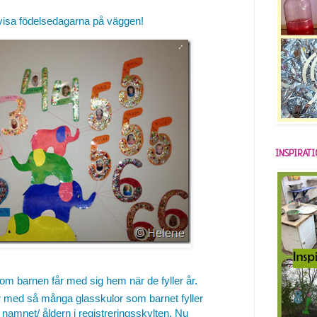
visa födelsedagarna på väggen!
INSPIRAT
om barnen får med sig hem när de fyller år.
tar med så många glasskulor som barnet fyller
 namnet/ åldern i registreringsskylten. Nu