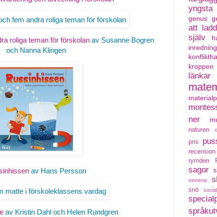
yngsta
genus
g
att lad
själv
h
dra roliga teman för förskolan
av Susanne Bogren
inredning
och Nanna Klingen
konflikth
kroppen
länkar
matem
material
montess
ner
mu
naturen
pus
pris
recension
rymden
sagor
s
sinhissen
av Hans Persson
s
sinnena
snö
social
special
språkut
te
av Kristin Dahl och Helen Rundgren