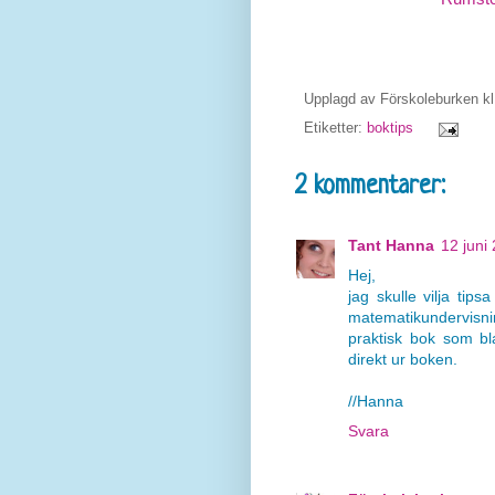
Upplagd av
Förskoleburken
k
Etiketter:
boktips
2 kommentarer:
Tant Hanna
12 juni
Hej,
jag skulle vilja tip
matematikundervisning
praktisk bok som bla
direkt ur boken.
//Hanna
Svara