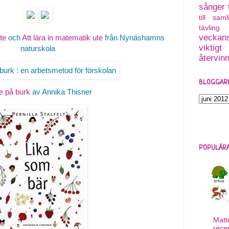
sånger
till saml
tävling
veckans
te
och
Att lära in matematik ute
från Nynäshamns
viktigt
naturskola
återvin
BLOGGAR
e på burk
av Annika Thisner
POPULÄRA
Matt
rece