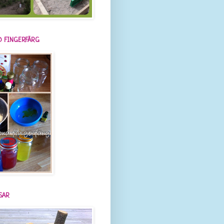
 FINGERFÄRG
SAR