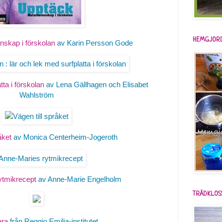
HEMGJORD
nskap i förskolan
av Karin Persson Gode
tta i förskolan
av Lena Gällhagen och Elisabet
Wahlström
åket
av Monica Centerheim-Jogeroth
ytmikrecept
av Anne-Marie Engelholm
TRÄDKLOS
ra
från Reggio Emilia-institutet