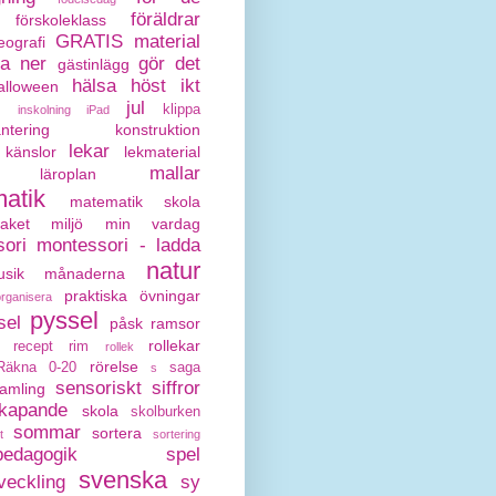
föräldrar
förskoleklass
GRATIS material
eografi
da ner
gör det
gästinlägg
hälsa
höst
ikt
alloween
jul
klippa
inskolning
iPad
antering
konstruktion
lekar
känslor
lekmaterial
mallar
läroplan
atik
matematik skola
paket
miljö
min vardag
ori
montessori - ladda
natur
sik
månaderna
praktiska övningar
organisera
pyssel
sel
påsk
ramsor
rollekar
recept
rim
rollek
rörelse
Räkna 0-20
saga
s
sensoriskt
siffror
amling
kapande
skola
skolburken
sommar
sortera
t
sortering
pedagogik
spel
svenska
veckling
sy