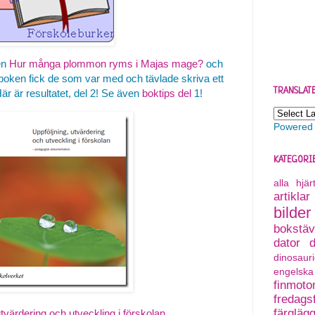
en
Hur många plommon ryms i Majas mage?
och
 boken fick de som var med och tävlade skriva ett
TRANSLAT
 Här är resultatet, del 2! Se även
boktips del
1!
Powered
KATEGORI
alla hjä
artiklar
bilder
bokstäv
dator
dinosauri
engelska
finmoto
fredagsf
färgläg
utvärdering och utveckling i förskolan