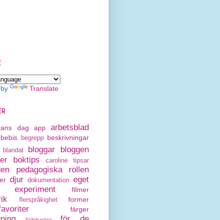
E
 by
Translate
ER
arbetsblad
rtans dag
app
bebis
beskrivningar
begrepp
bloggar
bloggen
blandat
er
boktips
caroline tipsar
den pedagogiska rollen
djur
eget
er
dokumentation
experiment
filmer
rik
former
flerspråkighet
avoriter
färger
gning
för de
födelsedag