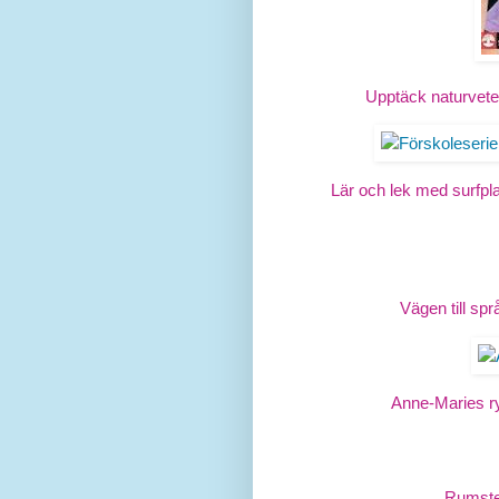
Upptäck naturvete
Lär och lek med surfpla
Vägen till spr
Anne-Maries r
Rumste