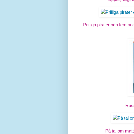
Prilliga pirater och fem an
Rus
På tal om mat