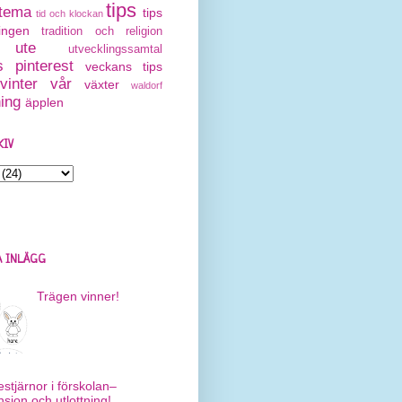
tips
tema
tips
tid och klockan
ingen
tradition och religion
ute
utvecklingssamtal
 pinterest
veckans tips
vinter
vår
växter
waldorf
ning
äpplen
KIV
 INLÄGG
Trägen vinner!
estjärnor i förskolan–
nsion och utlottning!