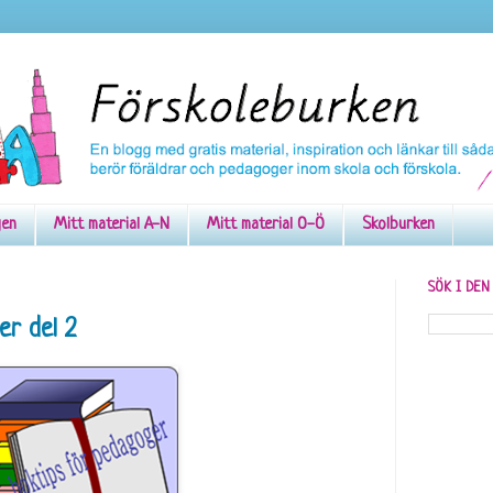
gen
Mitt material A-N
Mitt material O-Ö
Skolburken
SÖK I DE
er del 2