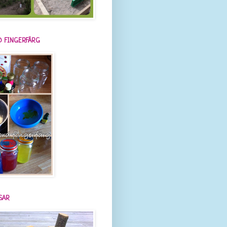
 FINGERFÄRG
SAR