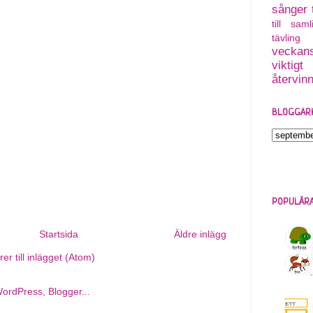
sånger
till saml
tävling
veckans
viktigt
återvin
BLOGGAR
POPULÄRA
Startsida
Äldre inlägg
r till inlägget (Atom)