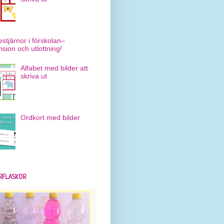
estjärnor i förskolan–
nsion och utlottning!
Alfabet med bilder att
skriva ut
Ordkort med bilder
RFLASKOR