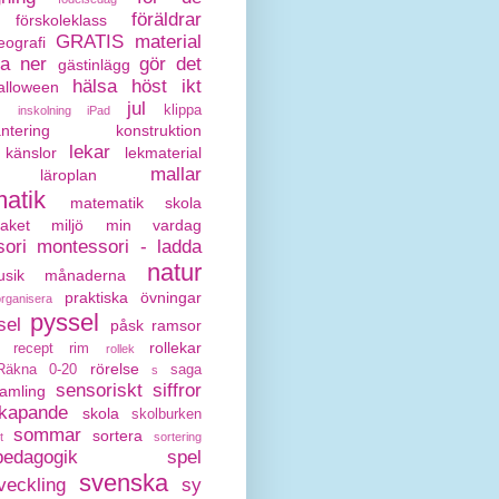
föräldrar
förskoleklass
GRATIS material
eografi
da ner
gör det
gästinlägg
hälsa
höst
ikt
alloween
jul
klippa
inskolning
iPad
antering
konstruktion
lekar
känslor
lekmaterial
mallar
läroplan
atik
matematik skola
paket
miljö
min vardag
ori
montessori - ladda
natur
sik
månaderna
praktiska övningar
organisera
pyssel
sel
påsk
ramsor
rollekar
recept
rim
rollek
rörelse
Räkna 0-20
saga
s
sensoriskt
siffror
amling
kapande
skola
skolburken
sommar
sortera
t
sortering
pedagogik
spel
svenska
veckling
sy