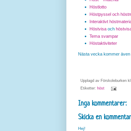
Höstlotto
Höstpyssel och höstm
Interaktivt höstmateria
Höstvisa
och
höstvis
Tema svampar
Höstaktiviteter
Nästa vecka kommer även ny
Upplagd av
Förskoleburken
k
Etiketter:
höst
Inga kommentarer:
Skicka en kommenta
Hej!