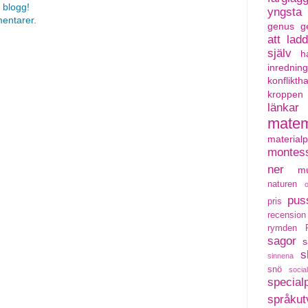
 blogg!
yngsta
mentarer.
genus
g
att lad
själv
h
inredning
konflikth
kroppen
länkar
matem
material
montess
ner
mu
naturen
pus
pris
recension
rymden
sagor
s
s
sinnena
snö
social
special
språkut