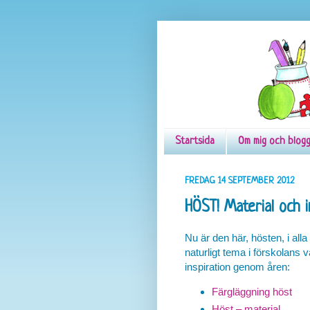
Startsida
Om mig och blog
FREDAG 14 SEPTEMBER 2012
HÖST! Material och in
Nu är den här, hösten, i alla f
naturligt tema i förskolans v
inspiration genom åren:
Färgläggning höst
Höst – material