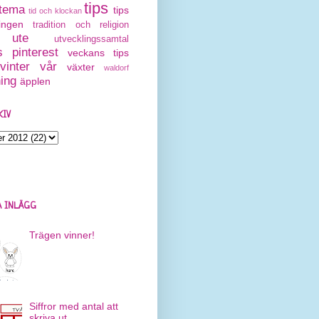
tips
tema
tips
tid och klockan
ingen
tradition och religion
ute
utvecklingssamtal
 pinterest
veckans tips
vinter
vår
växter
waldorf
ning
äpplen
KIV
 INLÄGG
Trägen vinner!
Siffror med antal att
skriva ut