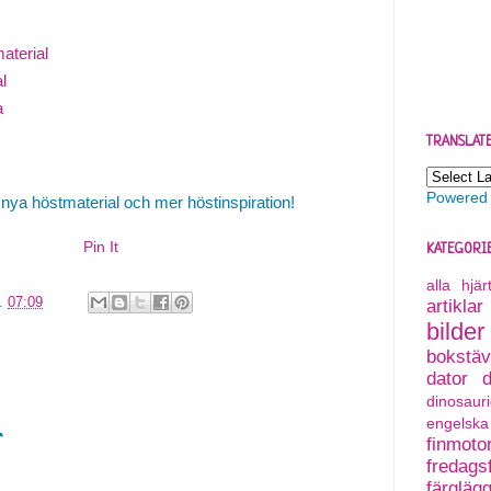
aterial
l
a
TRANSLAT
Powered
a höstmaterial och mer höstinspiration!
Pin It
KATEGORI
alla hjä
l.
07:09
artiklar
bilder
bokstäv
dator
dinosauri
engelska
r
finmoto
fredagsf
färgläg