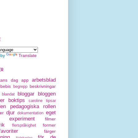
E
 by
Translate
ER
arbetsblad
rtans dag
app
bebis
beskrivningar
begrepp
bloggar
bloggen
blandat
er
boktips
caroline tipsar
den pedagogiska rollen
djur
eget
er
dokumentation
experiment
filmer
rik
former
flerspråkighet
avoriter
färger
gning
för de
födelsedag